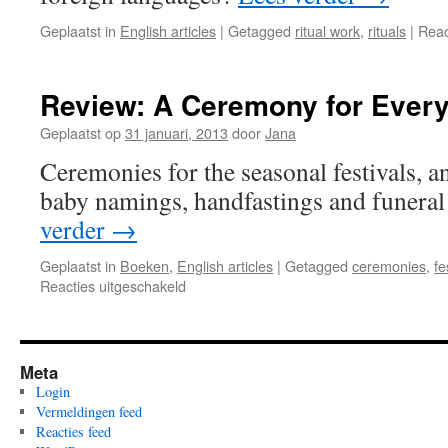
Geplaatst in
English articles
|
Getagged
ritual work
,
rituals
|
Reac
Review: A Ceremony for Ever
Geplaatst op
31 januari, 2013
door
Jana
Ceremonies for the seasonal festivals, a
baby namings, handfastings and funera
verder
→
Geplaatst in
Boeken
,
English articles
|
Getagged
ceremonies
,
fe
voor
Reacties uitgeschakeld
Review:
A
Ceremony
for
Meta
Every
Login
Occasion
Vermeldingen feed
Reacties feed