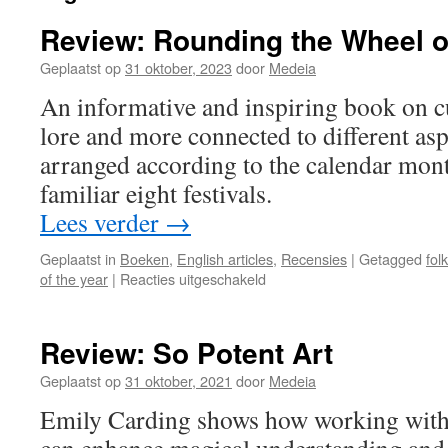
Review: Rounding the Wheel o
Geplaatst op
31 oktober, 2023
door
Medeia
An informative and inspiring book on cu
lore and more connected to different aspe
arranged according to the calendar mont
familiar eight festivals.
Lees verder
→
Geplaatst in
Boeken
,
English articles
,
Recensies
|
Getagged
fol
voor
of the year
|
Reacties uitgeschakeld
Review:
Rounding
the
Review: So Potent Art
Wheel
of
Geplaatst op
31 oktober, 2021
door
Medeia
the
Emily Carding shows how working with 
Year