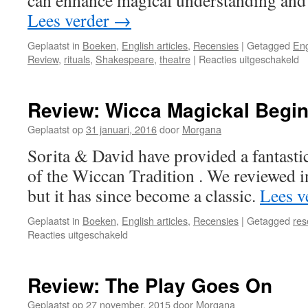
can enhance magical understanding and 
Lees verder
→
Geplaatst in
Boeken
,
English articles
,
Recensies
|
Getagged
Eng
vo
Review
,
rituals
,
Shakespeare
,
theatre
|
Reacties uitgeschakeld
R
S
Po
Review: Wicca Magickal Begi
Ar
Geplaatst op
31 januari, 2016
door
Morgana
Sorita & David have provided a fantasti
of the Wiccan Tradition . We reviewed i
but it has since become a classic.
Lees v
Geplaatst in
Boeken
,
English articles
,
Recensies
|
Getagged
res
voor
Reacties uitgeschakeld
Review:
Wicca
Magickal
Review: The Play Goes On
Beginnings
Geplaatst op
27 november, 2015
door
Morgana