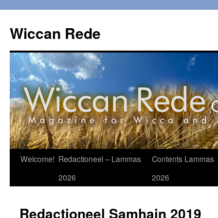
Ga
naar
Wiccan Rede
de
inhoud
Welcome!
Redactioneel – Lammas
Contents Lammas
2026
2026
Redactioneel Samhain 2019