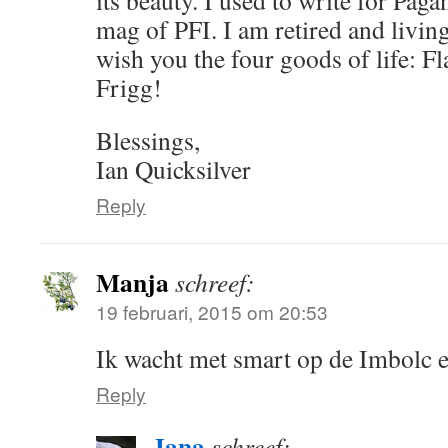
its beauty. I used to write for Pag
mag of PFI. I am retired and livin
wish you the four goods of life: Fla
Frigg!
Blessings,
Ian Quicksilver
Reply
Manja
schreef:
19 februari, 2015 om 20:53
Ik wacht met smart op de Imbolc 
Reply
Jana
schreef: