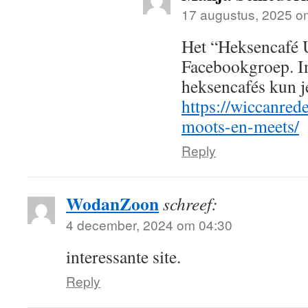
17 augustus, 2025 o
Het “Heksencafé U
Facebookgroep. I
heksencafés kun j
https://wiccanred
moots-en-meets/
Reply
WodanZoon
schreef:
4 december, 2024 om 04:30
interessante site.
Reply