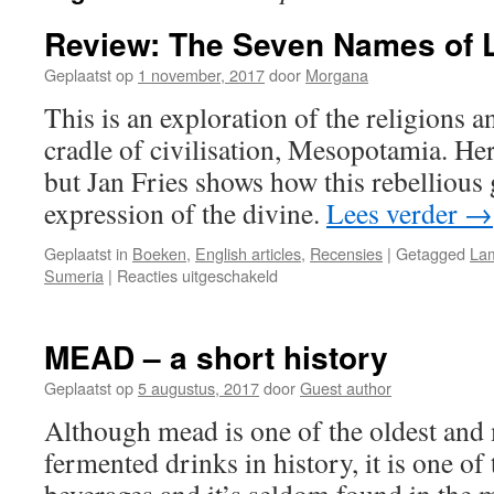
Review: The Seven Names of 
Geplaatst op
1 november, 2017
door
Morgana
This is an exploration of the religions a
cradle of civilisation, Mesopotamia. He
but Jan Fries shows how this rebellious 
expression of the divine.
Lees verder
→
Geplaatst in
Boeken
,
English articles
,
Recensies
|
Getagged
La
voor
Sumeria
|
Reacties uitgeschakeld
Review:
The
Seven
MEAD – a short history
Names
of
Geplaatst op
5 augustus, 2017
door
Guest author
Lamaštu
Although mead is one of the oldest and
fermented drinks in history, it is one of