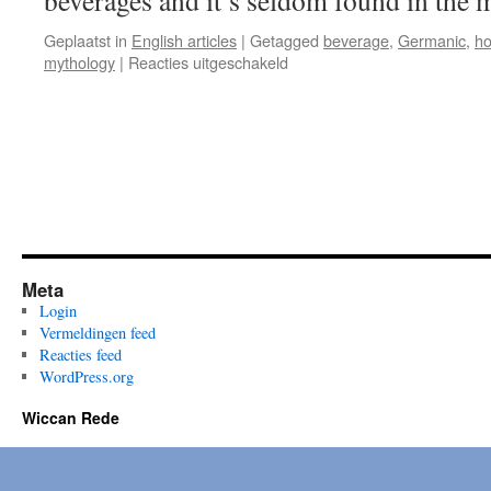
beverages and it’s seldom found in the 
Geplaatst in
English articles
|
Getagged
beverage
,
Germanic
,
h
voor
mythology
|
Reacties uitgeschakeld
MEAD
–
a
short
history
Meta
Login
Vermeldingen feed
Reacties feed
WordPress.org
Wiccan Rede