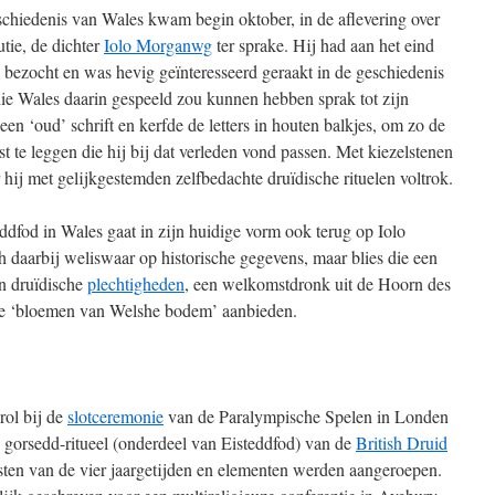
schiedenis van Wales kwam begin oktober, in de aflevering over
tie, de dichter
Iolo Morganwg
ter sprake. Hij had aan het eind
bezocht en was hevig geïnteresseerd geraakt in de geschiedenis
die Wales daarin gespeeld zou kunnen hebben sprak tot zijn
een ‘oud’ schrift en kerfde de letters in houten balkjes, om zo de
t te leggen die hij bij dat verleden vond passen. Met kiezelstenen
 hij met gelijkgestemden zelfbedachte druïdische rituelen voltrok.
steddfod in Wales gaat in zijn huidige vorm ook terug op Iolo
 daarbij weliswaar op historische gegevens, maar blies die een
en druïdische
plechtigheden
, een welkomstdronk uit de Hoorn des
ie ‘bloemen van Welshe bodem’ aanbieden.
rol bij de
slotceremonie
van de Paralympische Spelen in Londen
en gorsedd-ritueel (onderdeel van Eisteddfod) van de
British Druid
ten van de vier jaargetijden en elementen werden aangeroepen.