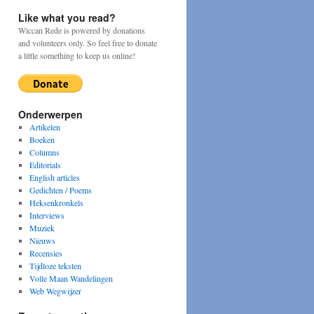
Like what you read?
Wiccan Rede is powered by donations
and volunteers only. So feel free to donate
a little something to keep us online!
Onderwerpen
Artikelen
Boeken
Columns
Editorials
English articles
Gedichten / Poems
Heksenkronkels
Interviews
Muziek
Nieuws
Recensies
Tijdloze teksten
Volle Maan Wandelingen
Web Wegwijzer