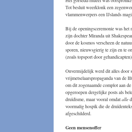
Het gorsedd-ritueel was oorspronkel
Tot besluit weerklonk een zegenwens
vlammenwerpers een IJslands magi
Bij de openingsceremonie was het 
zijn dochter Miranda uit Shakespea
door de kosmos verscheen de natu
sporen, nieuwsgierig te zijn en te
(zoals topsport door gehandicapten),
Onvermijdelijk werd dit alles door
vrijmetselaarspropaganda van de Il
om dit zogenaamde complot aan de ka
opgeroepen dergelijke posts als bel
druïdisme, maar vooral omdat
alle
d
voormalig hospik die de druïdentek
afgeschilderd.
Geen mensenoffer