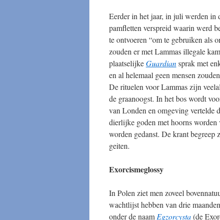
Eerder in het jaar, in juli werden 
pamfletten verspreid waarin werd b
te ontvoeren “om te gebruiken als o
zouden er met Lammas illegale kamp
plaatselijke
Guardian
sprak met enk
en al helemaal geen mensen zouden 
De rituelen voor Lammas zijn veela
de graanoogst. In het bos wordt vo
van Londen en omgeving vertelde dat
dierlijke goden met hoorns worden 
worden gedanst. De krant begreep zi
geiten.
Exorcismeglossy
In Polen ziet men zoveel bovennatuu
wachtlijst hebben van drie maande
onder de naam
Egzorcysta
(de Exorc