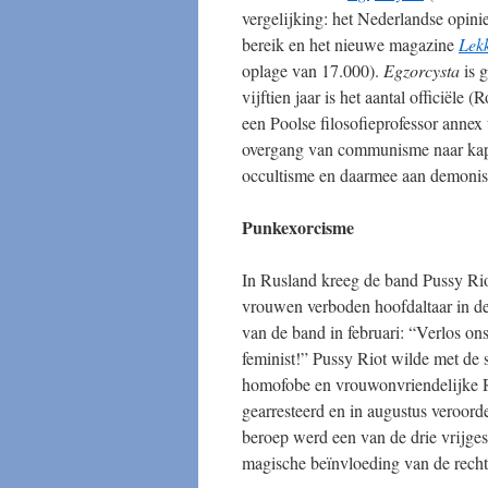
vergelijking: het Nederlandse opi
bereik en het nieuwe magazine
Lek
oplage van 17.000).
Egzorcysta
is 
vijftien jaar is het aantal officiële
een Poolse filosofieprofessor annex 
overgang van communisme naar kapit
occultisme en daarmee aan demonisch
Punkexorcisme
In Rusland kreeg de band Pussy R
vrouwen verboden hoofdaltaar in de
van de band in februari: “Verlos o
feminist!” Pussy Riot wilde met de
homofobe en vrouwonvriendelijke R
gearresteerd en in augustus veroorde
beroep werd een van de drie vrijge
magische beïnvloeding van de rechts