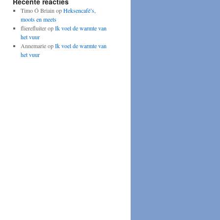
Recente reacties
Timo Ó Briain
op
Heksencafé’s,
moots en meets
flierefluiter
op
Ik voel de warmte van
het vuur
Annemarie
op
Ik voel de warmte van
het vuur