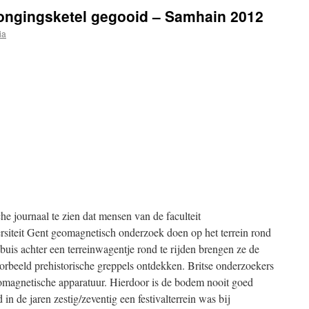
jongingsketel gegooid – Samhain 2012
ia
e journaal te zien dat mensen van de faculteit
iteit Gent geomagnetisch onderzoek doen op het terrein rond
uis achter een terreinwagentje rond te rijden brengen ze de
orbeeld prehistorische greppels ontdekken. Britse onderzoekers
romagnetische apparatuur. Hierdoor is de bodem nooit goed
in de jaren zestig/zeventig een festivalterrein was bij