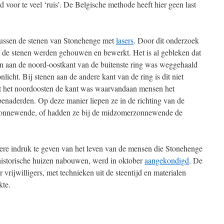
jd voor te veel ‘ruis’. De Belgische methode heeft hier geen last
tussen de stenen van Stonehenge met
lasers
. Door dit onderzoek
 de stenen werden gehouwen en bewerkt. Het is al gebleken dat
n aan de noord-oostkant van de buitenste ring was weggehaald
nlicht. Bij stenen aan de andere kant van de ring is dit niet
at het noordoosten de kant was waarvandaan mensen het
benaderden. Op deze manier liepen ze in de richting van de
zonnewende, of hadden ze bij de midzomerzonnewende de
re indruk te geven van het leven van de mensen die Stonehenge
istorische huizen nabouwen, werd in oktober
aangekondigd
. De
rijwilligers, met technieken uit de steentijd en materialen
kte.