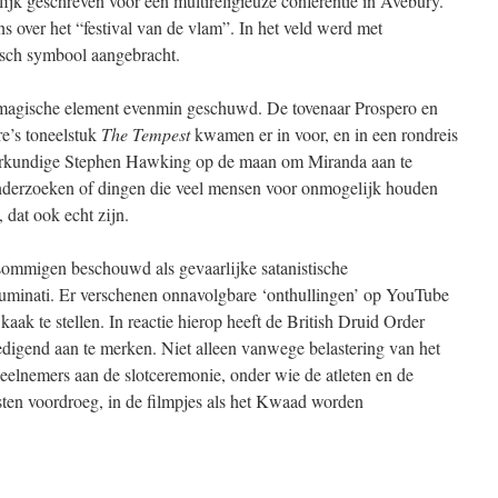
ijk geschreven voor een multireligieuze conferentie in Avebury.
 over het “festival van de vlam”. In het veld werd met
sch symbool aangebracht.
magische element evenmin geschuwd. De tovenaar Prospero en
re’s toneelstuk
The Tempest
kwamen er in voor, en in een rondreis
urkundige Stephen Hawking op de maan om Miranda aan te
 onderzoeken of dingen die veel mensen voor onmogelijk houden
 dat ook echt zijn.
 sommigen beschouwd als gevaarlijke satanistische
luminati. Er verschenen onnavolgbare ‘onthullingen’ op YouTube
ak te stellen. In reactie hierop heeft de British Druid Order
edigend aan te merken. Niet alleen vanwege belastering van het
eelnemers aan de slotceremonie, onder wie de atleten en de
sten voordroeg, in de filmpjes als het Kwaad worden