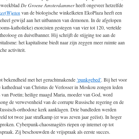
nieweekblad
De Groene Amsterdammer
heeft ongeveer hetzelfde
ker(W)eten
van de biologische winkelketen EkoPlaza heeft een
geheel gewijd aan het uitbannen van demonen. In de afgelopen
 (Rooms-katholieke) exorcisten gestegen van vier tot 120, vertelde
theoloog en duivelbanner. Hij schrijft de stijging toe aan de
alisme: het kapitalisme biedt naar zijn zeggen meer ruimte aan
e activiteit.
iot bekendheid met het geruchtmakende
‘punkgebed’
. Bij het voor
 kathedraal van Christus de Verlosser in Moskou zongen leden
ns van Poetin; heilige maagd Maria, moeder van God, word
 song de verwevenheid van de corrupte Russische regering en de
ussisch-orthodoxe kerk aanklagen. Drie bandleden werden
eld tot twee jaar strafkamp (er was zeven jaar geëist). In hoger
sproken. Cyberpunk-chaosmagiërs riepen op internet op tot
praak. Zij beschouwden de vrijspraak als eerste succes.