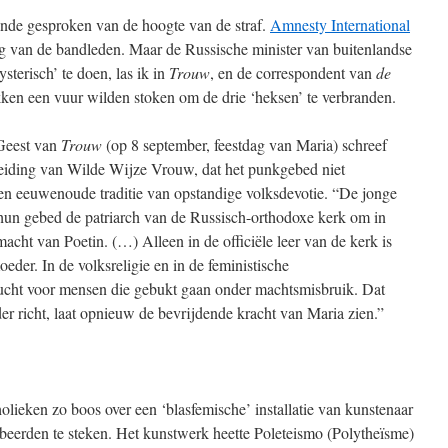
nde gesproken van de hoogte van de straf.
Amnesty International
ing van de bandleden. Maar de Russische minister van buitenlandse
sterisch’ te doen, las ik in
Trouw
, en de correspondent van
de
ken een vuur wilden stoken om de drie ‘heksen’ te verbranden.
 Geest van
Trouw
(op 8 september, feestdag van Maria) schreef
pleiding van Wilde Wijze Vrouw, dat het punkgebed niet
n een eeuwenoude traditie van opstandige volksdevotie. “De jonge
hun gebed de patriarch van de Russisch-orthodoxe kerk om in
macht van Poetin. (…) Alleen in de officiële leer van de kerk is
der. In de volksreligie en in de feministische
vlucht voor mensen die gebukt gaan onder machtsmisbruik. Dat
er richt, laat opnieuw de bevrijdende kracht van Maria zien.”
lieken zo boos over een ‘blasfemische’ installatie van kunstenaar
robeerden te steken. Het kunstwerk heette Poleteismo (Polytheïsme)