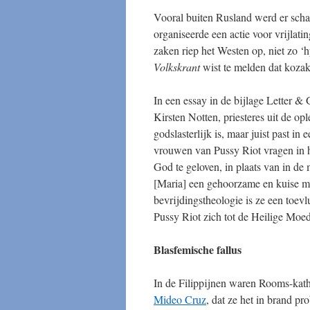
Vooral buiten Rusland werd er scha
organiseerde een actie voor vrijlat
zaken riep het Westen op, niet zo ‘hy
Volkskrant
wist te melden dat kozak
In een essay in de bijlage Letter &
Kirsten Notten, priesteres uit de o
godslasterlijk is, maar juist past i
vrouwen van Pussy Riot vragen in 
God te geloven, in plaats van in de 
[Maria] een gehoorzame en kuise moe
bevrijdingstheologie is ze een toe
Pussy Riot zich tot de Heilige Moed
Blasfemische fallus
In de Filippijnen waren Rooms-katho
Mideo Cruz
, dat ze het in brand p