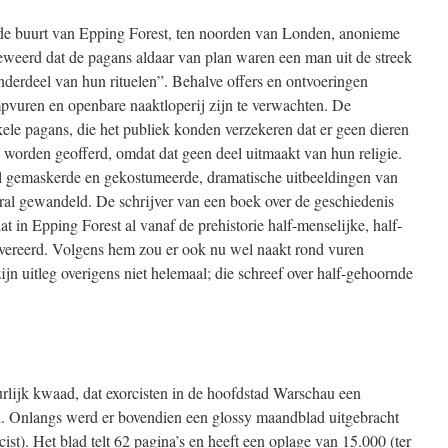
in de buurt van Epping Forest, ten noorden van Londen, anonieme
eweerd dat de pagans aldaar van plan waren een man uit de streek
nderdeel van hun rituelen”. Behalve offers en ontvoeringen
vuren en openbare naaktloperij zijn te verwachten. De
ele pagans, die het publiek konden verzekeren dat er geen dieren
worden geofferd, omdat dat geen deel uitmaakt van hun religie.
l gemaskerde en gekostumeerde, dramatische uitbeeldingen van
oral gewandeld. De schrijver van een boek over de geschiedenis
 in Epping Forest al vanaf de prehistorie half-menselijke, half-
vereerd. Volgens hem zou er ook nu wel naakt rond vuren
jn uitleg overigens niet helemaal; die schreef over half-gehoornde
rlijk kwaad, dat exorcisten in de hoofdstad Warschau een
n. Onlangs werd er bovendien een glossy maandblad uitgebracht
ist). Het blad telt 62 pagina’s en heeft een oplage van 15.000 (ter