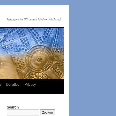
Magazine for Wicca and Modern Witchcraft
e
Donaties
Privacy
Search