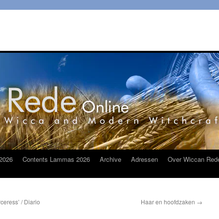
2026
Contents Lammas 2026
Archive
Adressen
Over Wiccan Red
eress’ / Diario
Haar en hoofdzaken
→