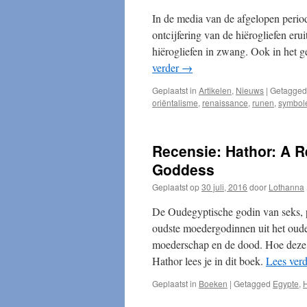
In de media van de afgelopen perio
ontcijfering van de hiërogliefen er
hiërogliefen in zwang. Ook in het g
verder
→
Geplaatst in
Artikelen
,
Nieuws
|
Getagged
oriëntalisme
,
renaissance
,
runen
,
symbol
Recensie: Hathor: A R
Goddess
Geplaatst op
30 juli, 2016
door
Lothanna
De Oudegyptische godin van seks, 
oudste moedergodinnen uit het oude
moederschap en de dood. Hoe deze 
Hathor lees je in dit boek.
Lees ver
Geplaatst in
Boeken
|
Getagged
Egypte
,
H