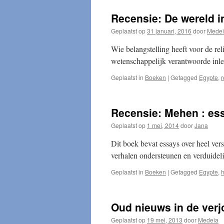
Recensie: De wereld i
Geplaatst op
31 januari, 2016
door
Mede
Wie belangstelling heeft voor de rel
wetenschappelijk verantwoorde inl
Geplaatst in
Boeken
|
Getagged
Egypte
,
r
Recensie: Mehen : ess
Geplaatst op
1 mei, 2014
door
Jana
Dit boek bevat essays over heel ver
verhalen ondersteunen en verduidel
Geplaatst in
Boeken
|
Getagged
Egypte
,
h
Oud nieuws in de verj
Geplaatst op
19 mei, 2013
door
Medeia