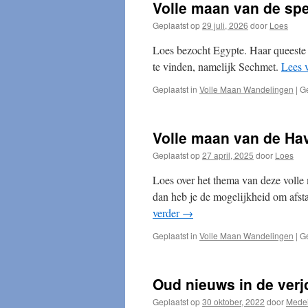
Volle maan van de sp
Geplaatst op
29 juli, 2026
door
Loes
Loes bezocht Egypte. Haar queeste 
te vinden, namelijk Sechmet.
Lees 
Geplaatst in
Volle Maan Wandelingen
|
G
Volle maan van de Ha
Geplaatst op
27 april, 2025
door
Loes
Loes over het thema van deze volle 
dan heb je de mogelijkheid om afsta
verder
→
Geplaatst in
Volle Maan Wandelingen
|
G
Oud nieuws in de verj
Geplaatst op
30 oktober, 2022
door
Mede