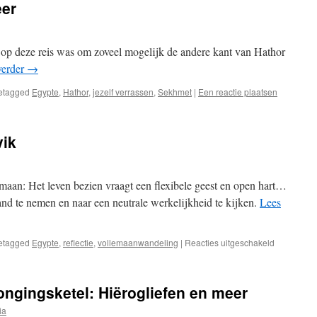
eer
op deze reis was om zoveel mogelijk de andere kant van Hathor
verder
→
etagged
Egypte
,
Hathor
,
jezelf verrassen
,
Sekhmet
|
Een reactie plaatsen
vik
maan: Het leven bezien vraagt een flexibele geest en open hart…
nd te nemen en naar een neutrale werkelijkheid te kijken.
Lees
voor
etagged
Egypte
,
reflectie
,
vollemaanwandeling
|
Reacties uitgeschakeld
Volle
maan
van
ongingsketel: Hiërogliefen en meer
de
Havik
ia