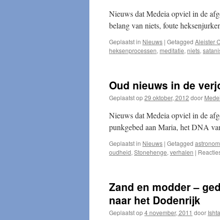
Nieuws dat Medeia opviel in de afg
belang van niets, foute heksenjur
Geplaatst in
Nieuws
|
Getagged
Aleister 
heksenprocessen
,
meditatie
,
niets
,
satan
Oud nieuws in de ver
Geplaatst op
29 oktober, 2012
door
Mede
Nieuws dat Medeia opviel in de afg
punkgebed aan Maria, het DNA van 
Geplaatst in
Nieuws
|
Getagged
astronom
oudheid
,
Stonehenge
,
verhalen
|
Reactie
Zand en modder – ged
naar het Dodenrijk
Geplaatst op
4 november, 2011
door
Ishta