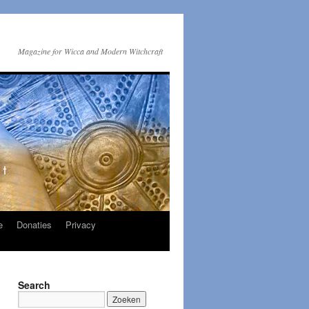
Magazine for Wicca and Modern Witchcraft
e
Donaties
Privacy
Search