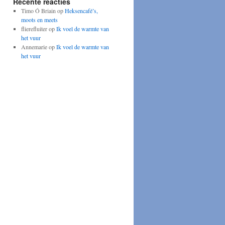
Recente reacties
Timo Ó Briain
op
Heksencafé’s,
moots en meets
flierefluiter
op
Ik voel de warmte van
het vuur
Annemarie
op
Ik voel de warmte van
het vuur