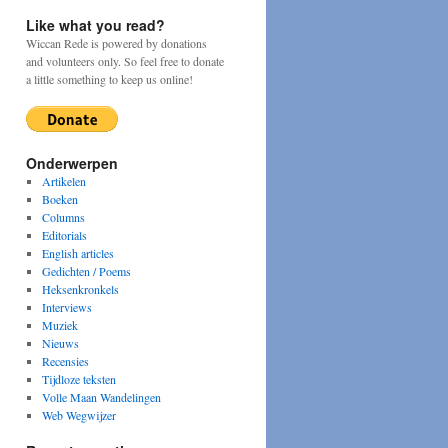
Like what you read?
Wiccan Rede is powered by donations
and volunteers only. So feel free to donate
a little something to keep us online!
Onderwerpen
Artikelen
Boeken
Columns
Editorials
English articles
Gedichten / Poems
Heksenkronkels
Interviews
Muziek
Nieuws
Recensies
Tijdloze teksten
Volle Maan Wandelingen
Web Wegwijzer