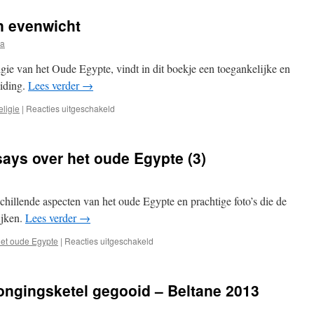
Hathor:
A
n evenwicht
Reintroduction
to
ia
an
Ancient
igie van het Oude Egypte, vindt in dit boekje een toegankelijke en
Egyptian
eiding.
Lees verder
→
Goddess
voor
eligie
|
Reacties uitgeschakeld
Recensie:
De
wereld
ays over het oude Egypte (3)
in
evenwicht
schillende aspecten van het oude Egypte en prachtige foto’s die de
ijken.
Lees verder
→
voor
et oude Egypte
|
Reacties uitgeschakeld
Recensie:
Mehen
:
ongingsketel gegooid – Beltane 2013
essays
over