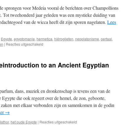
de sprongen voor Medeia vooral de berichten over Champollions
uit. Tot tweehonderd jaar geleden was een mystieke duiding van
edachtegoed van de wicca heeft dit zijn sporen nagelaten.
Lees
Egypte
,
egyptomanie
,
hermetica
,
hiërogliefen
,
neoplatonisme
,
oertaal
,
voor
en
|
Reacties uitgeschakeld
Oud
nieuws
in
eintroduction to an Ancient Egyptian
de
verjongingsketel:
Hiërogliefen
en
meer
parfum, dans, muziek en dronkenschap is tevens een van de
 Egypte die ook regeert over de hemel, de zon, geboorte,
zaken met elkaar verbonden zijn en samenkomen in de godin
der
→
voor
athor
,
het oude Egypte
|
Reacties uitgeschakeld
Recensie: