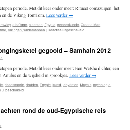
het
oude
elopen periode. Met dit keer onder meer: Ritueel comazuipen, het
Egypte
ken en de Viking-TomTom.
Lees verder
→
(3)
Crowley
,
atheïsme
,
bloemen
,
Egypte
,
geneeskunde
,
Groene Man
,
voor
isme
,
Vikingen
,
wildemannen
|
Reacties uitgeschakeld
Oud
nieuws
in
jongingsketel gegooid – Samhain 2012
de
verjongingsketel
ia
gegooid
–
elopen periode. Met dit keer onder meer: Een Welshe dichter, een
Beltane
Anubis en de wijsheid in sprookjes.
Lees verder
→
2013
ie
,
chaosmagie
,
druïden
,
Egypte
,
kunst
,
labyrinten
,
Maya’s
,
mythologie
,
voor
s uitgeschakeld
Oud
nieuws
in
achten rond de oud-Egyptische reis
de
verjongingsketel
gegooid
r
–