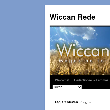
Ga
naar
Wiccan Rede
de
inhoud
Welcome!
Redactioneel – Lammas 
Egypte
Tag archieven: