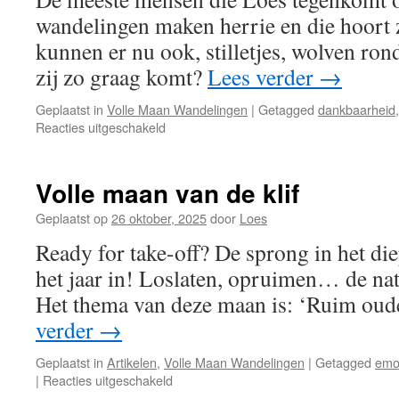
wandelingen maken herrie en die hoort
kunnen er nu ook, stilletjes, wolven ron
zij zo graag komt?
Lees verder
→
Geplaatst in
Volle Maan Wandelingen
|
Getagged
dankbaarheid
voor
Reacties uitgeschakeld
Volle
maan
van
Volle maan van de klif
de
overstroming
Geplaatst op
26 oktober, 2025
door
Loes
Ready for take-off? De sprong in het die
het jaar in! Loslaten, opruimen… de nat
Het thema van deze maan is: ‘Ruim oud
verder
→
Geplaatst in
Artikelen
,
Volle Maan Wandelingen
|
Getagged
emo
voor
|
Reacties uitgeschakeld
Volle