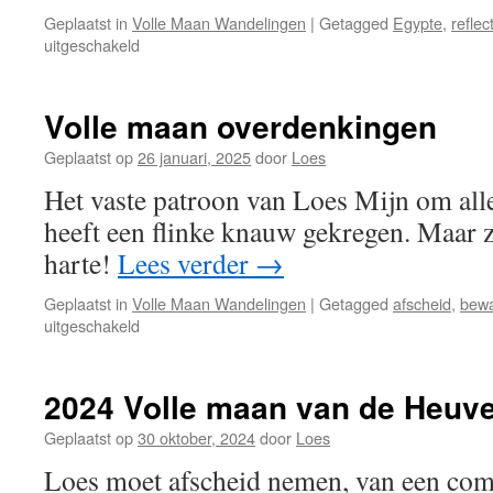
Geplaatst in
Volle Maan Wandelingen
|
Getagged
Egypte
,
reflec
voor
uitgeschakeld
Volle
maan
van
Volle maan overdenkingen
de
Havik
Geplaatst op
26 januari, 2025
door
Loes
Het vaste patroon van Loes Mijn om alle
heeft een flinke knauw gekregen. Maar z
harte!
Lees verder
→
Geplaatst in
Volle Maan Wandelingen
|
Getagged
afscheid
,
bew
voor
uitgeschakeld
Volle
maan
overdenkingen
2024 Volle maan van de Heuve
Geplaatst op
30 oktober, 2024
door
Loes
Loes moet afscheid nemen, van een com