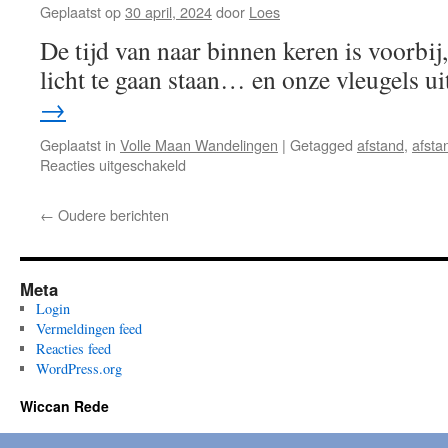
en
Geplaatst op
30 april, 2024
door
Loes
blauwe
De tijd van naar binnen keren is voorbij, 
maan
licht te gaan staan… en onze vleugels uit
→
Geplaatst in
Volle Maan Wandelingen
|
Getagged
afstand
,
afst
voor
Reacties uitgeschakeld
Volle
maan
←
Oudere berichten
van
de
havik
2023
Meta
Login
Vermeldingen feed
Reacties feed
WordPress.org
Wiccan Rede