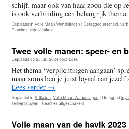
schijf, maar ook van haar zoon die op r
is ook verbinding een belangrijk thema
Geplaatst in
Volle Maan Wandelingen
|
Getagged
afscheid
,
verb
voor
Reacties uitgeschakeld
2024
Volle
maan
Twee volle manen: speer- en 
van
de
Geplaatst op
28 juli, 2024
door
Loes
Heuvel
Het thema ‘verplichtingen aangaan’ spr
van
de
maar soms ben je juist loyaal aan jezelf 
Barden
Lees verder
→
Geplaatst in
Artikelen
,
Volle Maan Wandelingen
|
Getagged
loyal
voor
zelfvertrouwen
|
Reacties uitgeschakeld
Twee
volle
manen:
Volle maan van de havik 2023
speer-