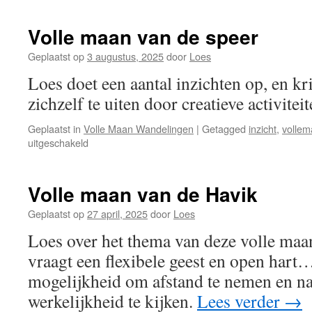
maan
van
Volle maan van de speer
de
klif
Geplaatst op
3 augustus, 2025
door
Loes
Loes doet een aantal inzichten op, en kr
zichzelf te uiten door creatieve activitei
Geplaatst in
Volle Maan Wandelingen
|
Getagged
inzicht
,
vollem
voor
uitgeschakeld
Volle
maan
van
Volle maan van de Havik
de
speer
Geplaatst op
27 april, 2025
door
Loes
Loes over het thema van deze volle maan
vraagt een flexibele geest en open hart
mogelijkheid om afstand te nemen en na
werkelijkheid te kijken.
Lees verder
→