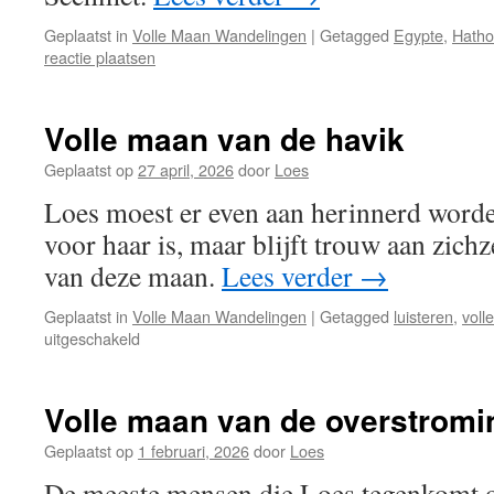
Geplaatst in
Volle Maan Wandelingen
|
Getagged
Egypte
,
Hatho
reactie plaatsen
Volle maan van de havik
Geplaatst op
27 april, 2026
door
Loes
Loes moest er even aan herinnerd worde
voor haar is, maar blijft trouw aan zichz
van deze maan.
Lees verder
→
Geplaatst in
Volle Maan Wandelingen
|
Getagged
luisteren
,
voll
voor
uitgeschakeld
Volle
maan
van
Volle maan van de overstromi
de
havik
Geplaatst op
1 februari, 2026
door
Loes
De meeste mensen die Loes tegenkomt o