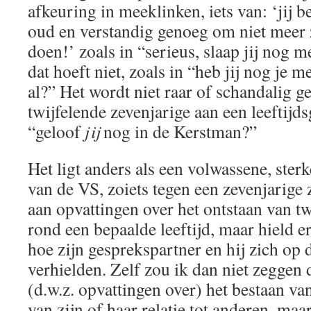
afkeuring in meeklinken, iets van: ‘jij b
oud en verstandig genoeg om niet meer z
doen!’ zoals in “serieus, slaap jij nog 
dat hoeft niet, zoals in “heb jij nog je m
al?” Het wordt niet raar of schandalig g
twijfelende zevenjarige aan een leeftijd
“geloof
jij
nog in de Kerstman?”
Het ligt anders als een volwassene, sterk
van de VS, zoiets tegen een zevenjarige
aan opvattingen over het ontstaan van t
rond een bepaalde leeftijd, maar hield 
hoe zijn gesprekspartner en hij zich op 
verhielden. Zelf zou ik dan niet zeggen 
(d.w.z. opvattingen over) het bestaan v
van zijn of haar relatie tot anderen, maa