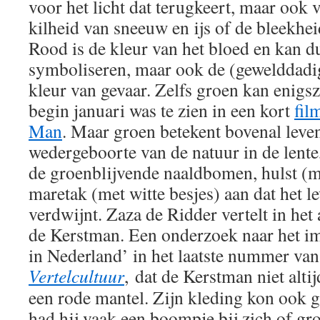
voor het licht dat terugkeert, maar ook 
kilheid van sneeuw en ijs of de bleekh
Rood is de kleur van het bloed en kan du
symboliseren, maar ook de (gewelddadig
kleur van gevaar. Zelfs groen kan enigsz
begin januari was te zien in een kort
fil
Man
. Maar groen betekent bovenal leven
wedergeboorte van de natuur in de lente
de groenblijvende naaldbomen, hulst (m
maretak (met witte besjes) aan dat het l
verdwijnt. Zaza de Ridder vertelt in het
de Kerstman. Een onderzoek naar het i
in Nederland’ in het laatste nummer van
Vertelcultuur
, dat de Kerstman niet alti
een rode mantel. Zijn kleding kon ook g
had hij vaak een boompje bij zich of gr