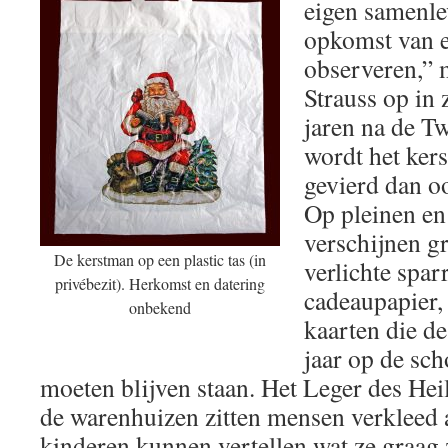
eigen samenle
opkomst van ee
observeren,” 
Strauss op in 
jaren na de T
wordt het kers
gevierd dan oo
Op pleinen en
verschijnen gr
De kerstman op een plastic tas (in
verlichte spar
privébezit). Herkomst en datering
cadeaupapier,
onbekend
kaarten die de
jaar op de sc
moeten blijven staan. Het Leger des Heil
de warenhuizen zitten mensen verkleed 
kinderen kunnen vertellen wat ze graag 