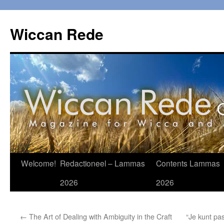
Ga
naar
Wiccan Rede
de
inhoud
Welcome!
Redactioneel – Lammas
Contents Lammas
2026
2026
←
The Art of Dealing with Ambiguity in the Craft
“Je kunt pas