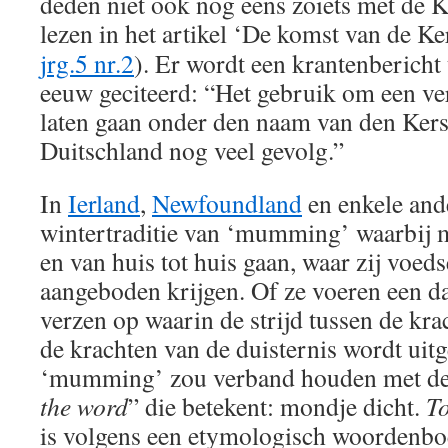
deden niet ook nog eens zoiets met de K
lezen in het artikel ‘De komst van de Ke
jrg.5 nr.2
). Er wordt een krantenbericht 
eeuw geciteerd: “Het gebruik om een ve
laten gaan onder den naam van den Kers
Duitschland nog veel gevolg.”
In
Ierland
,
Newfoundland
en enkele and
wintertraditie van ‘mumming’ waarbij 
en van huis tot huis gaan, waar zij voed
aangeboden krijgen. Of ze voeren een da
verzen op waarin de strijd tussen de kra
de krachten van de duisternis wordt uit
‘mumming’ zou verband houden met de
the word
” die betekent: mondje dicht.
T
is volgens een etymologisch woordenb