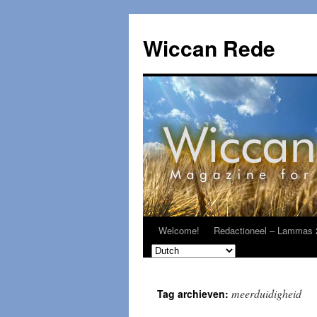
Ga
naar
Wiccan Rede
de
inhoud
Welcome!
Redactioneel – Lammas 
meerduidigheid
Tag archieven: