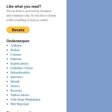
Like what you read?
Wiccan Rede is powered by donations
and volunteers only. So feel free to donate
a little something to keep us online!
Onderwerpen
Artikelen
Boeken
Columns
Editorials
English articles
Gedichten / Poems
Heksenkronkels
Interviews
Muziek
Nieuws
Recensies
Tijdloze teksten
Volle Maan Wandelingen
Web Wegwijzer