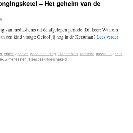
ongingsketel – Het geheim van de
ia
ng van media-items uit de afgelopen periode. Dit keer: Waarom
an een kind vraagt: Geloof jij nog in de Kerstman?
Lees verder
of
,
ethiek
,
geesten
,
geheimhouding
,
Groene Man
,
kerstman
,
meerduidigheid
,
voor
ie
,
winterfeesten
|
Reacties uitgeschakeld
Oud
nieuws
in
de
verjongingsketel
–
Het
geheim
van
de
Kerstman