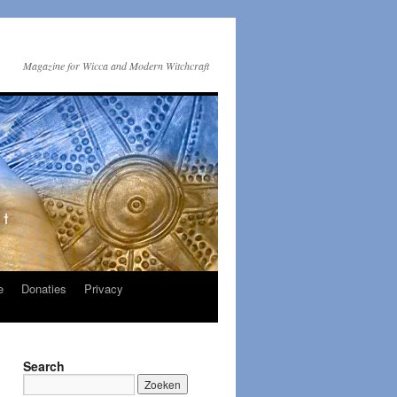
Magazine for Wicca and Modern Witchcraft
e
Donaties
Privacy
Search