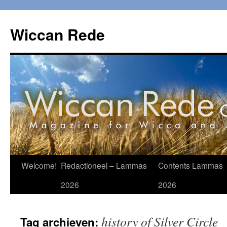
Ga
naar
Wiccan Rede
de
inhoud
Welcome!
Redactioneel – Lammas
Contents Lammas
2026
2026
history of Silver Circle
Tag archieven: