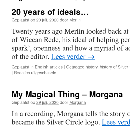
20 years of ideals…
Geplaatst op
29 juli, 2020
door
Merlin
Twenty years ago Merlin looked back at t
of Wiccan Rede, his ideal of helping peo
spark’, openness and how a myriad of acti
of the editor.
Lees verder
→
Geplaatst in
English articles
|
Getagged
history
,
history of Silver 
voor
|
Reacties uitgeschakeld
20
years
of
My Magical Thing – Morgana
ideals…
Geplaatst op
29 juli, 2020
door
Morgana
In a recording, Morgana tells the story
became the Silver Circle logo.
Lees ver