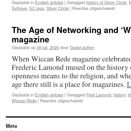
Geplaatst in
English articles
|
Getagged
history of Silver Circle
,
voor
Sythove
,
SC logo
,
Silver Circle
|
Reacties uitgeschakeld
My
Magical
Thing
The Age of Networking and ‘W
–
magazine
Morgan
Geplaatst op
29 juli, 2020
door
Guest author
When Wiccan Rede magazine celebrated i
Frederic Lamond mused on the history 
openness means to the religion, and whet
age there still is a place for magazines.
L
Geplaatst in
English articles
|
Getagged
Fred Lamond
,
history
,
h
voor
Wiccan Rede
|
Reacties uitgeschakeld
The
Age
of
Networking
Meta
and