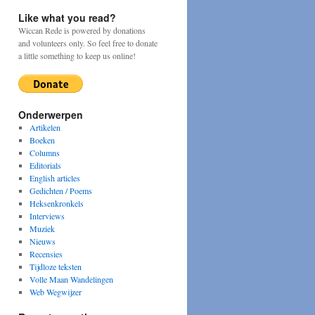
Like what you read?
Wiccan Rede is powered by donations
and volunteers only. So feel free to donate
a little something to keep us online!
Onderwerpen
Artikelen
Boeken
Columns
Editorials
English articles
Gedichten / Poems
Heksenkronkels
Interviews
Muziek
Nieuws
Recensies
Tijdloze teksten
Volle Maan Wandelingen
Web Wegwijzer