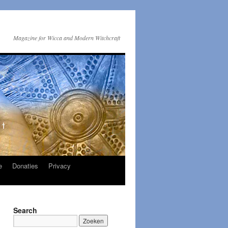
Magazine for Wicca and Modern Witchcraft
e
Donaties
Privacy
Search