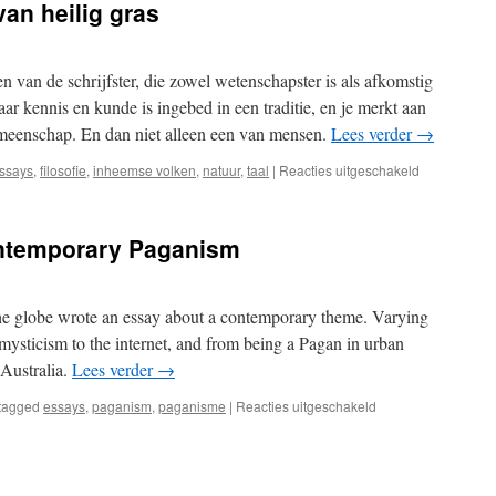
van heilig gras
n van de schrijfster, die zowel wetenschapster is als afkomstig
r kennis en kunde is ingebed in een traditie, en je merkt aan
gemeenschap. En dan niet alleen een van mensen.
Lees verder
→
voor
ssays
,
filosofie
,
inheemse volken
,
natuur
,
taal
|
Reacties uitgeschakeld
Recensie:
Een
vlecht
ontemporary Paganism
van
heilig
gras
he globe wrote an essay about a contemporary theme. Varying
mysticism to the internet, and from being a Pagan in urban
 Australia.
Lees verder
→
voor
tagged
essays
,
paganism
,
paganisme
|
Reacties uitgeschakeld
Review:
Essays
in
Contemporary