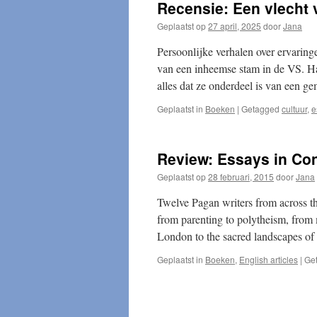
Recensie: Een vlecht 
Geplaatst op
27 april, 2025
door
Jana
Persoonlijke verhalen over ervaringe
van een inheemse stam in de VS. Haa
alles dat ze onderdeel is van een 
Geplaatst in
Boeken
|
Getagged
cultuur
,
e
Review: Essays in C
Geplaatst op
28 februari, 2015
door
Jana
Twelve Pagan writers from across t
from parenting to polytheism, from 
London to the sacred landscapes of
Geplaatst in
Boeken
,
English articles
|
Ge