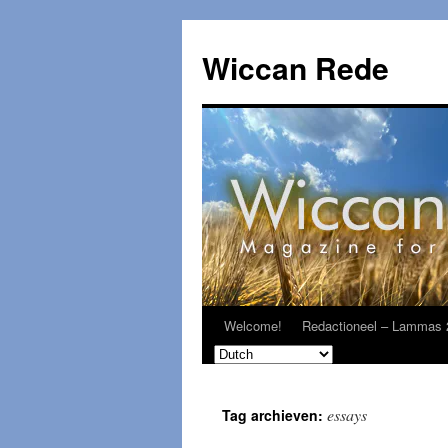
Ga
naar
Wiccan Rede
de
inhoud
Welcome!
Redactioneel – Lammas 
essays
Tag archieven: