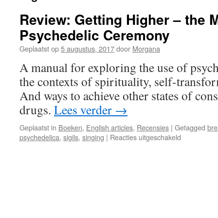
Review: Getting Higher – the 
Psychedelic Ceremony
Geplaatst op
5 augustus, 2017
door
Morgana
A manual for exploring the use of psych
the contexts of spirituality, self-transf
And ways to achieve other states of con
drugs.
Lees verder
→
Geplaatst in
Boeken
,
English articles
,
Recensies
|
Getagged
bre
voor
psychedelica
,
sigils
,
singing
|
Reacties uitgeschakeld
Review:
Getting
Higher
–
the
Manual
of
Psychedelic