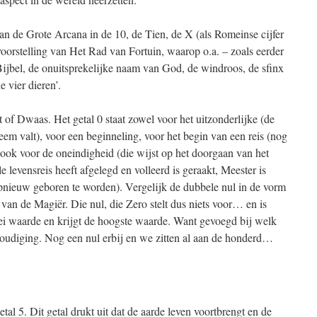
van de Grote Arcana in de 10, de Tien, de X (als Romeinse cijfer
 voorstelling van Het Rad van Fortuin, waarop o.a. – zoals eerder
Bijbel, de onuitsprekelijke naam van God, de windroos, de sfinx
e vier dieren’.
t of Dwaas. Het getal 0 staat zowel voor het uitzonderlijke (de
eem valt), voor een beginneling, voor het begin van een reis (nog
sook voor de oneindigheid (die wijst op het doorgaan van het
e levensreis heeft afgelegd en volleerd is geraakt, Meester is
nieuw geboren te worden). Vergelijk de dubbele nul in de vorm
van de Magiër. Die nul, die Zero stelt dus niets voor… en is
rlei waarde en krijgt de hoogste waarde. Want gevoegd bij welk
nvoudiging. Nog een nul erbij en we zitten al aan de honderd…
al 5. Dit getal drukt uit dat de aarde leven voortbrengt en de