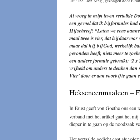
Uit ‘The Lion King’, gezongen door Elton
Al vroeg in mijn leven vertolkte D
een gevoel dat ik bij formules had
Hij schreef: “Laten we eens aanne
maal twee is vier, dat hij daarvoor
maar dat hij, bij God, werkelijk ba
gevonden heeft, niets meer te zoek
een andere formule gebruikt: ‘2 x 2
vrijheid om anders te denken dan m
Vier’ door er aan voorbij te gaan e
Hekseneenmaaleen – F
In Faust geeft von Goethe ons een r
verband met het artikel gaat het mij e
dieper in te gaan op de noodzaak ver
Het vertaalde gedicht gaat als volgt: