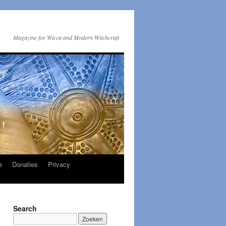
Magazine for Wicca and Modern Witchcraft
e
Donaties
Privacy
Search