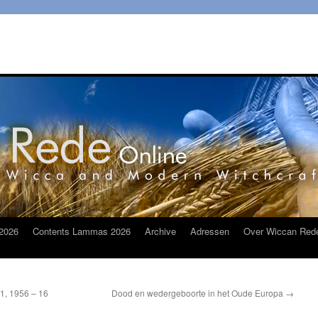
2026
Contents Lammas 2026
Archive
Adressen
Over Wiccan Red
21, 1956 – 16
Dood en wedergeboorte in het Oude Europa
→