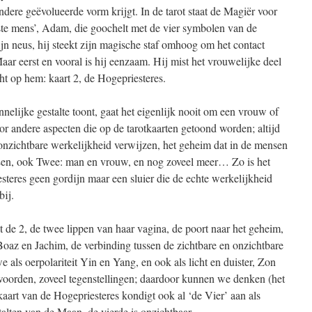
ndere geëvolueerde vorm krijgt. In de tarot staat de Magiër voor
eerste mens’, Adam, die goochelt met de vier symbolen van de
ijn neus, hij steekt zijn magische staf omhoog om het contact
ar eerst en vooral is hij eenzaam. Hij mist het vrouwelijke deel
t op hem: kaart 2, de Hogepriesteres.
nelijke gestalte toont, gaat het eigenlijk nooit om een vrouw of
or andere aspecten die op de tarotkaarten getoond worden; altijd
onzichtbare werkelijkheid verwijzen, het geheim dat in de mensen
 Een, ook Twee: man en vrouw, en nog zoveel meer… Zo is het
steres geen gordijn maar een sluier die de echte werkelijkheid
bij.
 de 2, de twee lippen van haar vagina, de poort naar het geheim,
Boaz en Jachim, de verbinding tussen de zichtbare en onzichtbare
 als oerpolariteit Yin en Yang, en ook als licht en duister, Zon
orden, zoveel tegenstellingen; daardoor kunnen we denken (het
kaart van de Hogepriesteres kondigt ook al ‘de Vier’ aan als
stalten van de Maan, de vierde is onzichtbaar.