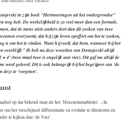
 John (muziek), tekst Tim Rice
ostojevski in zijn boek “Herinneringen uit het ondergrondse”
 en nog heb. De werkelijkheid is zo veel meer dan een formule.
men, dat de mens niets anders doet dan dit zoeken van twee
 oceanen overzwemt, dat hij zijn leven opoffert om het te zoeken,
ng is om het te vinden. Want hij voelt, dat hem, wanneer hij het
en overblijft.” Ik heb na deze woorden van Dostojevski altijd
 ≠ 4’ (twee maal twee is ongelijk aan vier). Dit gaf me altijd de
e werd geleerd. Dit is ook belangrijk bij het begrijpen van ‘de
n deze te ‘vergeten’.
aust
aadsel op dat bekend staat als het ‘Hexeneinmahleins’.
In
1)
r om het verschijnsel differentiatie en evolutie te illustreren en
der te kijken dan ‘de Vier’.