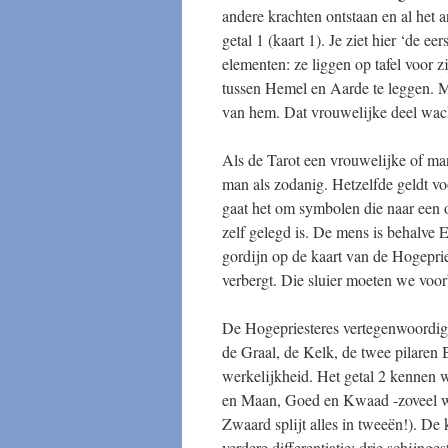
andere krachten ontstaan en al het a
getal 1 (kaart 1). Je ziet hier ‘de 
elementen: ze liggen op tafel voor z
tussen Hemel en Aarde te leggen. Ma
van hem. Dat vrouwelijke deel wach
Als de Tarot een vrouwelijke of man
man als zodanig. Hetzelfde geldt vo
gaat het om symbolen die naar een 
zelf gelegd is. De mens is behalve
gordijn op de kaart van de Hogeprie
verbergt. Die sluier moeten we voor
De Hogepriesteres vertegenwoordigt
de Graal, de Kelk, de twee pilaren 
werkelijkheid. Het getal 2 kennen we
en Maan, Goed en Kwaad -zoveel wo
Zwaard splijt alles in tweeën!). De 
verdere differentiatie: drie schijnge