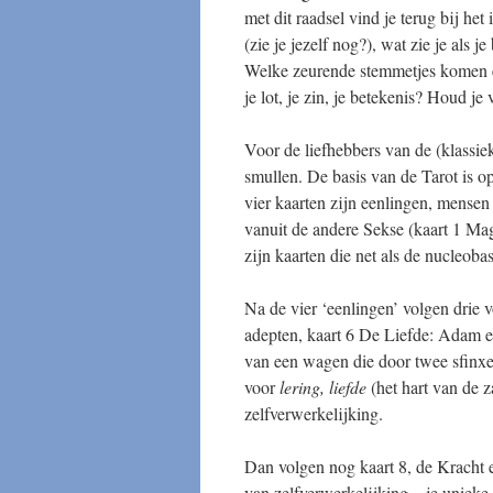
met dit raadsel vind je terug bij het 
(zie je jezelf nog?), wat zie je als j
Welke zeurende stemmetjes komen er
je lot, je zin, je betekenis? Houd j
Voor de liefhebbers van de (klassie
smullen. De basis van de Tarot is o
vier kaarten zijn eenlingen, mensen
vanuit de andere Sekse (kaart 1 Magi
zijn kaarten die net als de nucleo
Na de vier ‘eenlingen’ volgen drie v
adepten, kaart 6 De Liefde: Adam 
van een wagen die door twee sfinxe
voor
lering, liefde
(het hart van de 
zelfverwerkelijking.
Dan volgen nog kaart 8, de Kracht e
van zelfverwerkelijking – je unieke 