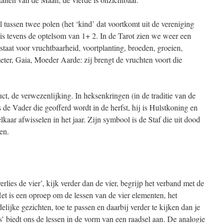
il tussen twee polen (het ‘kind’ dat voortkomt uit de vereniging
is tevens de optelsom van 1+ 2. In de Tarot zien we weer een
 staat voor vruchtbaarheid, voortplanting, broeden, groeien,
ter, Gaia, Moeder Aarde: zij brengt de vruchten voort die
ct, de verwezenlijking. In heksenkringen (in de traditie van de
 de Vader die geofferd wordt in de herfst, hij is Hulstkoning en
kaar afwisselen in het jaar. Zijn symbool is de Staf die uit dood
en.
erlies de vier’, kijk verder dan de vier, begrijp het verband met de
 Het is een oproep om de lessen van de vier elementen, het
elijke gezichten, toe te passen en daarbij verder te kijken dan je
’ biedt ons de lessen in de vorm van een raadsel aan. De analogie