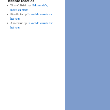
Recente reacties
Timo Ó Briain
op
Heksencafé’s,
moots en meets
flierefluiter
op
Ik voel de warmte van
het vuur
Annemarie
op
Ik voel de warmte van
het vuur