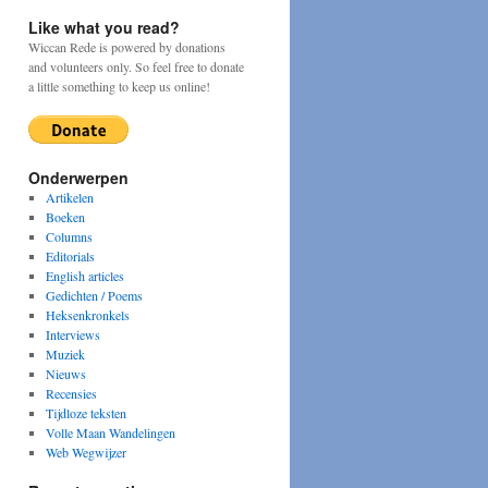
Like what you read?
Wiccan Rede is powered by donations
and volunteers only. So feel free to donate
a little something to keep us online!
Onderwerpen
Artikelen
Boeken
Columns
Editorials
English articles
Gedichten / Poems
Heksenkronkels
Interviews
Muziek
Nieuws
Recensies
Tijdloze teksten
Volle Maan Wandelingen
Web Wegwijzer