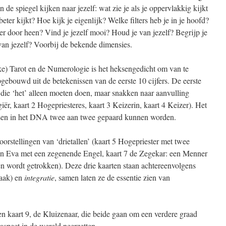
in de spiegel kijken naar jezelf: wat zie je als je oppervlakkig kijkt
e beter kijkt? Hoe kijk je eigenlijk? Welke filters heb je in je hoofd?
 door heen? Vind je jezelf mooi? Houd je van jezelf? Begrijp je
e van jezelf? Voorbij de bekende dimensies.
ke) Tarot en de Numerologie is het heksengedicht om van te
pgebouwd uit de betekenissen van de eerste 10 cijfers. De eerste
 die ‘het’ alleen moeten doen, maar snakken naar aanvulling
ër, kaart 2 Hogepriesteres, kaart 3 Keizerin, kaart 4 Keizer). Het
basen in het DNA twee aan twee gepaard kunnen worden.
oorstellingen van ‘drietallen’ (kaart 5 Hogepriester met twee
en Eva met een zegenende Engel, kaart 7 de Zegekar: een Menner
n wordt getrokken). Deze drie kaarten staan achtereenvolgens
zaak) en
integratie
, samen laten ze de essentie zien van
n kaart 9, de Kluizenaar, die beide gaan om een verdere graad
aspect in de wereld neerzetten.