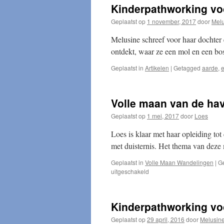
Kinderpathworking voo
Geplaatst op
1 november, 2017
door
Melu
Melusine schreef voor haar dochter 
ontdekt, waar ze een mol en een bo
Geplaatst in
Artikelen
|
Getagged
aarde
,
Volle maan van de ha
Geplaatst op
1 mei, 2017
door
Loes
Loes is klaar met haar opleiding tot
met duisternis. Het thema van deze 
Geplaatst in
Volle Maan Wandelingen
|
G
voor
uitgeschakeld
Volle
maan
van
Kinderpathworking voo
de
havik
Geplaatst op
29 april, 2016
door
Melusin