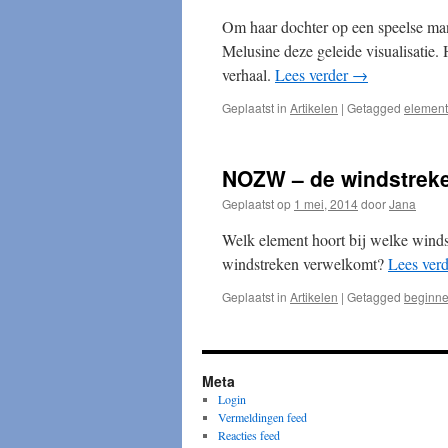
2017
bewerking
Om haar dochter op een speelse mani
2016
Melusine deze geleide visualisatie. 
verhaal.
Lees verder
→
Geplaatst in
Artikelen
|
Getagged
elemen
NOZW – de windstreke
Geplaatst op
1 mei, 2014
door
Jana
Welk element hoort bij welke windst
windstreken verwelkomt?
Lees ver
Geplaatst in
Artikelen
|
Getagged
beginne
Meta
Login
Vermeldingen feed
Reacties feed