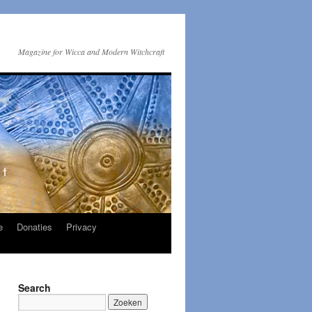
Magazine for Wicca and Modern Witchcraft
e
Donaties
Privacy
Search