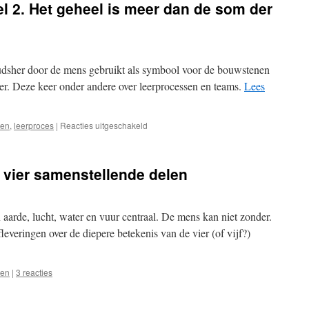
el 2. Het geheel is meer dan de som der
deel
3.
‘Vergeet
de
vier’
udsher door de mens gebruikt als symbool voor de bouwstenen
er. Deze keer onder andere over leerprocessen en teams.
Lees
voor
ten
,
leerproces
|
Reacties uitgeschakeld
De
vier
elementen,
– vier samenstellende delen
deel
2.
Het
geheel
n aarde, lucht, water en vuur centraal. De mens kan niet zonder.
is
leveringen over de diepere betekenis van de vier (of vijf?)
meer
dan
de
ten
|
3 reacties
som
der
delen