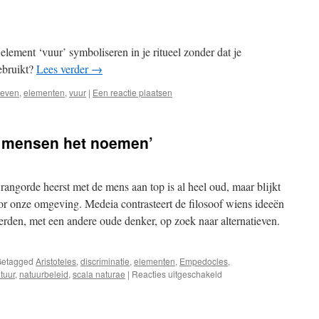
element ‘vuur’ symboliseren in je ritueel zonder dat je
gebruikt?
Lees verder
→
ieven
,
elementen
,
vuur
|
Een reactie plaatsen
e mensen het noemen’
rangorde heerst met de mens aan top is al heel oud, maar blijkt
voor onze omgeving. Medeia contrasteert de filosoof wiens ideeën
den, met een andere oude denker, op zoek naar alternatieven.
etagged
Aristoteles
,
discriminatie
,
elementen
,
Empedocles
,
voor
tuur
,
natuurbeleid
,
scala naturae
|
Reacties uitgeschakeld
‘Natuur
is
slechts