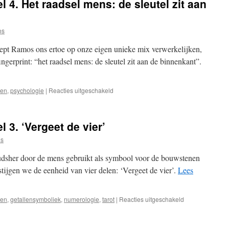
l 4. Het raadsel mens: de sleutel zit aan
hoe
mensen
het
os
noemen’
 roept Ramos ons ertoe op onze eigen unieke mix verwerkelijken,
ingerprint: “het raadsel mens: de sleutel zit aan de binnenkant”.
voor
ten
,
psychologie
|
Reacties uitgeschakeld
De
vier
elementen,
 3. ‘Vergeet de vier’
deel
4.
s
Het
raadsel
udsher door de mens gebruikt als symbool voor de bouwstenen
mens:
rstijgen we de eenheid van vier delen: ‘Vergeet de vier’.
Lees
de
sleutel
zit
voor
ten
,
getallensymboliek
,
numerologie
,
tarot
|
Reacties uitgeschakeld
aan
De
de
vier
binnenkant
elementen,