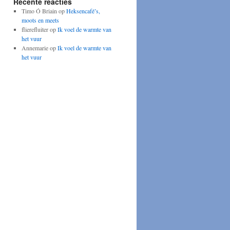
Recente reacties
Timo Ó Briain
op
Heksencafé’s,
moots en meets
flierefluiter
op
Ik voel de warmte van
het vuur
Annemarie
op
Ik voel de warmte van
het vuur