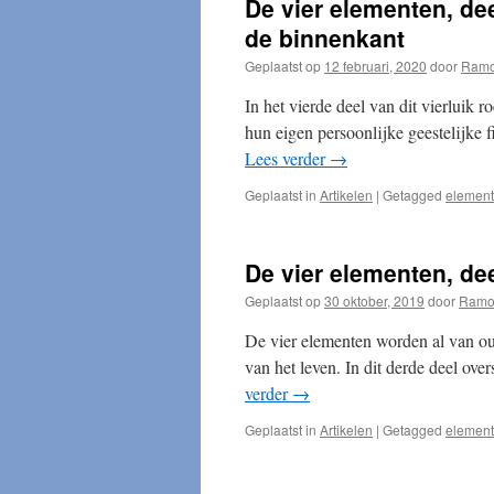
De vier elementen, dee
de binnenkant
Geplaatst op
12 februari, 2020
door
Ram
In het vierde deel van dit vierluik
hun eigen persoonlijke geestelijke f
Lees verder
→
Geplaatst in
Artikelen
|
Getagged
elemen
De vier elementen, deel
Geplaatst op
30 oktober, 2019
door
Ramo
De vier elementen worden al van o
van het leven. In dit derde deel ove
verder
→
Geplaatst in
Artikelen
|
Getagged
elemen