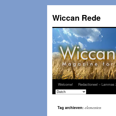
Ga
naar
Wiccan Rede
de
inhoud
Welcome!
Redactioneel – Lammas 
elementen
Tag archieven: