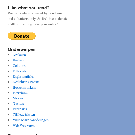
Like what you read?
Wiccan Rede is powered by donations
and volunteers only. So feel free to donate
a little something to keep us online!
Onderwerpen
Artikelen
Boeken
Columns
Editorials
English articles
Gedichten / Poems
Heksenkronkels
Interviews
Muziek
Nieuws
Recensies
Tijdloze teksten
Volle Maan Wandelingen
Web Wegwijzer