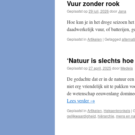
Vuur zonder rook
Geplaatst op
29 juli, 2026
door
Jana
Hoe kun je in het droge seizoen het 
daadwerkelijk vuur, of batterijen, 
Geplaatst in
Artikelen
|
Getagged
alternat
‘Natuur is slechts ho
Geplaatst op
27 april, 2025
door
Medeia
De gedachte dat er in de natuur een 
niet erg vriendelijk uit te pakken 
de wetenschap eeuwenlang domineer
Lees verder
→
Geplaatst in
Artikelen
,
Heksenkronkels
|
G
gelijkwaardigheid
,
hiërarchie
,
mens en na