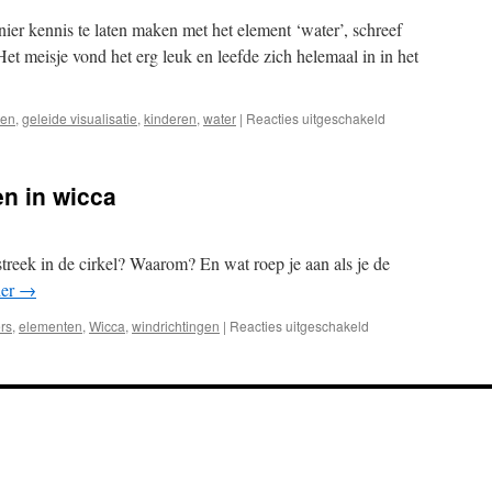
er kennis te laten maken met het element ‘water’, schreef
Het meisje vond het erg leuk en leefde zich helemaal in in het
voor
ten
,
geleide visualisatie
,
kinderen
,
water
|
Reacties uitgeschakeld
Kinderpathworkin
voor
het
n in wicca
element
‘Water’
reek in de cirkel? Waarom? En wat roep je aan als je de
der
→
voor
rs
,
elementen
,
Wicca
,
windrichtingen
|
Reacties uitgeschakeld
NOZW
–
de
windstreken
in
wicca