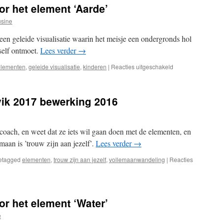
r het element ‘Aarde’
sine
een geleide visualisatie waarin het meisje een ondergronds hol
self ontmoet.
Lees verder
→
voor
elementen
,
geleide visualisatie
,
kinderen
|
Reacties uitgeschakeld
Kinderpathworki
voor
het
vik 2017 bewerking 2016
element
‘Aarde’
 coach, en weet dat ze iets wil gaan doen met de elementen, en
maan is ’trouw zijn aan jezelf’.
Lees verder
→
etagged
elementen
,
trouw zijn aan jezelf
,
vollemaanwandeling
|
Reacties
r het element ‘Water’
e