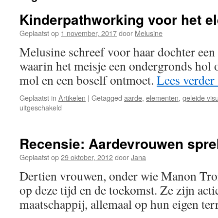
Kinderpathworking voor het e
Geplaatst op
1 november, 2017
door
Melusine
Melusine schreef voor haar dochter een g
waarin het meisje een ondergronds hol o
mol en een boself ontmoet.
Lees verder
Geplaatst in
Artikelen
|
Getagged
aarde
,
elementen
,
geleide visu
voor
uitgeschakeld
Kinderpathworking
voor
het
Recensie: Aardevrouwen spr
element
‘Aarde’
Geplaatst op
29 oktober, 2012
door
Jana
Dertien vrouwen, onder wie Manon Tro
op deze tijd en de toekomst. Ze zijn acti
maatschappij, allemaal op hun eigen ter