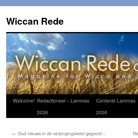
Ga
naar
Wiccan Rede
de
inhoud
Welcome!
Redactioneel – Lammas
Contents Lammas
2026
2026
←
Oud nieuws in de verjongingsketel gegooid –
Re