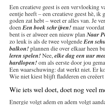
Een creatieve geest is een vervloeking 
eentje heeft – een creatieve geest hè, ik g
goden zat hebt – weet er alles van. Je ver
Een boek schrijven!
doen
maar voordat 
Naar P
bent is er alweer een nieuw plan
Een sch
zo leuk is als de twee volgende
balkon!
plannen die over elkaar heen b
leren spelen!
elke dag een uur med
Nee,
hardlopen!
om als eerste door jou gemat
Een waarschuwing: dat werkt niet. Er ko
Wie niet kiest blijft fladderen en creëer
Wie iets wel doet, doet nog veel m
Energie volgt adem en adem volgt aandac