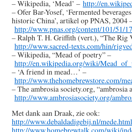
– Wikipedia, ‘Mead’ –
http://en.wikip
– Ofer Bar-Yosef, ‘Fermented beverages 
historic China’, artikel op PNAS, 2004 
http://www.pnas.org/content/101/51/17
– Ralph T. H. Griffith (vert.), “The Rig
http://www.sacred-texts.com/hin/rigve
– Wikipedia, “Mead of poetry” –
http://en.wikipedia.org/wiki/Mead_of
– ‘A friend in mead…’ –
http://www.thehomebrewstore.com/me
– The ambrosia society.org, “ambrosia 
http://www.ambrosiasociety.org/ambro
Met dank aan Draak, zie ook:
http://www.debaldadigebij.nl/mede.htm
http://www.homebrewtalk.com/wiki/in