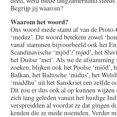
deed, werd mede langzamerhand steeds 
Begrijp jij waarom?
Waarom het woord?
Ons woord mede stamt af van de Proto
‘meduz’. Dit woord betekent zowel ‘honi
vanaf stammen bijvoorbeeld ook het Eng
Scandinavische ‘mjöd’/’mjød’, het Slav
het Duitse ‘met’. Als we de afstamming 
zoeken, blijken ook het Poolse ‘miód’, h
Balkan, het Baltische ‘midus’, het Wels
‘maddhu’ uit het Sanskriet een zelfde o
Dit zou er dus ook al op kunnen wijzen 
zich lang geleden vanuit het huidige In
verspreidden al voordat ze dat gingen 
kenden die ze mede noemden. Verder maa