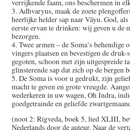
verrijkende faam, ons beschermen in elk
3. Adhvaryus, maak de zoete plengoffers
heerlijke helder sap naar Vāyu. God, als
eerste ervan te drinken: wij geven u de
bezorgen.
4. Twee armen – de Soma’s behendige off
vingers plaatsen en bevestigen de druk-s
gegoten, schoon met zijn uitgespreide t
glinsterende sap dat zich op de bergen b
5. De Soma is voor u gedrukt, zijn gelie
macht te geven en grote vreugde. Aange
wederkeren in uw wagen, Oh Indra, indi
goedgetrainde en geliefde zwartgemaan
(noot 2: Rigveda, boek 5, lied XLIII, b
Nederlands door de auteur. Naar de vert