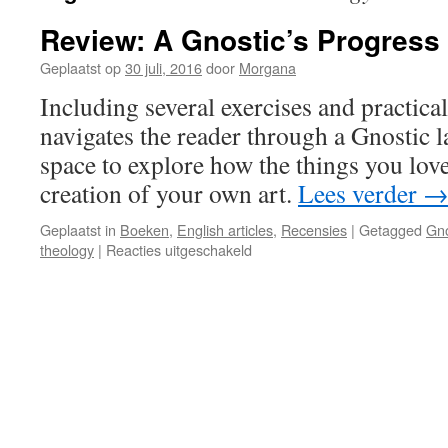
Review: A Gnostic’s Progress
Geplaatst op
30 juli, 2016
door
Morgana
Including several exercises and practica
navigates the reader through a Gnostic 
space to explore how the things you love
creation of your own art.
Lees verder
Geplaatst in
Boeken
,
English articles
,
Recensies
|
Getagged
Gno
voor
theology
|
Reacties uitgeschakeld
Review:
A
Gnostic’s
Progress