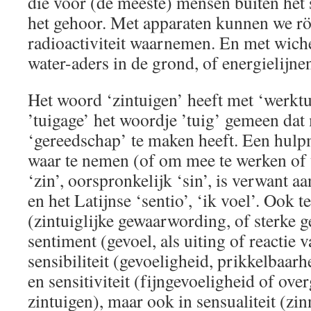
die voor (de meeste) mensen buiten het
het gehoor. Met apparaten kunnen we rö
radioactiviteit waarnemen. En met wich
water-aders in de grond, of energielijne
Het woord ‘zintuigen’ heeft met ‘werktu
’tuigage’ het woordje ’tuig’ gemeen dat 
‘gereedschap’ te maken heeft. Een hulp
waar te nemen (of om mee te werken of t
‘zin’, oorspronkelijk ‘sin’, is verwant a
en het Latijnse ‘sentio’, ‘ik voel’. Ook 
(zintuiglijke gewaarwording, of sterke 
sentiment (gevoel, als uiting of reactie 
sensibiliteit (gevoeligheid, prikkelbaarh
en sensitiviteit (fijngevoeligheid of ove
zintuigen), maar ook in sensualiteit (zin