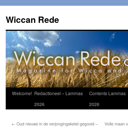
Ga
naar
Wiccan Rede
de
inhoud
Welcome!
Redactioneel – Lammas
Contents Lammas
2026
2026
←
Oud nieuws in de verjongingsketel gegooid –
Volle maan 