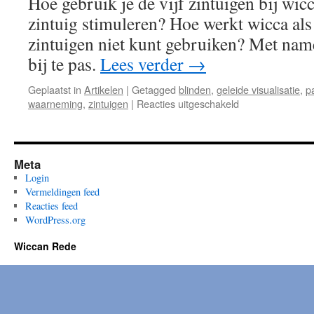
Hoe gebruik je de vijf zintuigen bij wicc
Bloem
zintuig stimuleren? Hoe werkt wicca als 
zintuigen niet kunt gebruiken? Met name
bij te pas.
Lees verder
→
Geplaatst in
Artikelen
|
Getagged
blinden
,
geleide visualisatie
,
p
voor
waarneming
,
zintuigen
|
Reacties uitgeschakeld
Zin
in
zintuigen
Meta
Login
Vermeldingen feed
Reacties feed
WordPress.org
Wiccan Rede