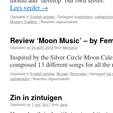
mould and ‘develop’ our own selves.
Lees verder
→
Geplaatst in
English articles
|
Getagged
imagination
,
pathworkin
voor
Mystery Tradition
|
Reacties uitgeschakeld
The
Canvas
of
Review ‘Moon Music’ – by Fe
Inner
Vision
Geplaatst op
29 april, 2018
door
Morgana
Inspired by the Silver Circle Moon Cal
composed 13 different songs for all th
Geplaatst in
English articles
,
Muziek
,
Recensies
|
Getagged
full
voor
pathworking
|
Reacties uitgeschakeld
Review
‘Moon
Music’
Zin in zintuigen
–
by
Geplaatst op
1 mei, 2017
door
Jana
Femke