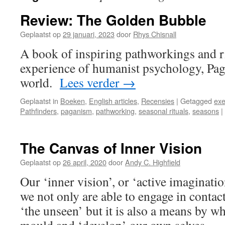
Review: The Golden Bubble
Geplaatst op
29 januari, 2023
door
Rhys Chisnall
A book of inspiring pathworkings and ri
experience of humanist psychology, Pag
world.
Lees verder
→
Geplaatst in
Boeken
,
English articles
,
Recensies
|
Getagged
exe
Pathfinders
,
paganism
,
pathworking
,
seasonal rituals
,
seasons
|
The Canvas of Inner Vision
Geplaatst op
26 april, 2020
door
Andy C. Highfield
Our ‘inner vision’, or ‘active imaginati
we not only are able to engage in contac
‘the unseen’ but it is also a means by 