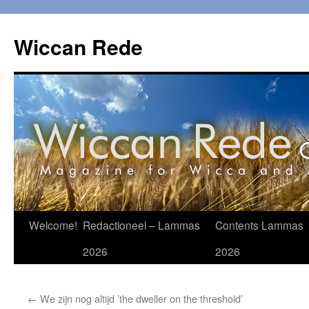
Ga
naar
Wiccan Rede
de
inhoud
Welcome!
Redactioneel – Lammas
Contents Lammas
2026
2026
←
We zijn nog altijd ’the dweller on the threshold’