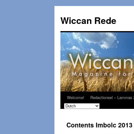
Ga
naar
Wiccan Rede
de
inhoud
Welcome!
Redactioneel – Lammas 
Contents Imbolc 2013