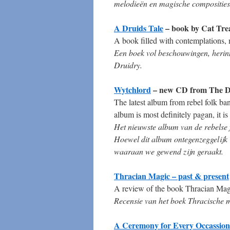
melodieën en magische composities
A Druids Tale
– book by Cat Tre
A book filled with contemplations,
Een boek vol beschouwingen, herin
Druidry.
Wytchlord
– new CD from The 
The latest album from rebel folk ba
album is most definitely pagan, it 
Het nieuwste album van de rebelse
Hoewel dit album ontegenzeggelijk ‘
waaraan we gewend zijn geraakt.
Thracian Magic – past & present
A review of the book Thracian Magic
Recensie van het boek Thracische m
A Ceremony for Every Occassion