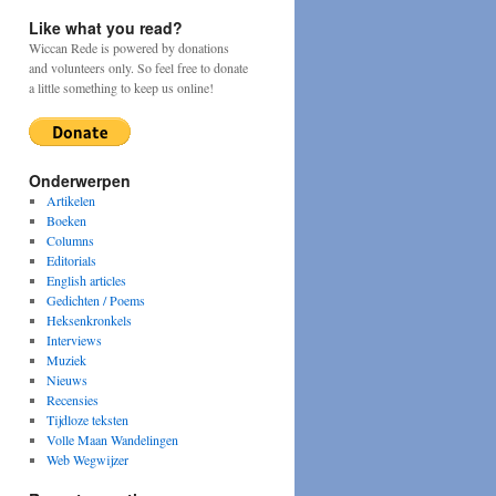
Like what you read?
Wiccan Rede is powered by donations
and volunteers only. So feel free to donate
a little something to keep us online!
Onderwerpen
Artikelen
Boeken
Columns
Editorials
English articles
Gedichten / Poems
Heksenkronkels
Interviews
Muziek
Nieuws
Recensies
Tijdloze teksten
Volle Maan Wandelingen
Web Wegwijzer