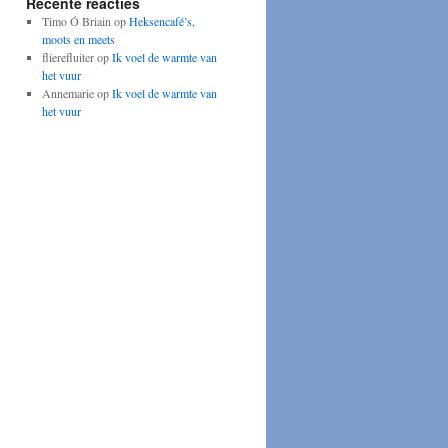
Recente reacties
Timo Ó Briain
op
Heksencafé’s,
moots en meets
flierefluiter
op
Ik voel de warmte van
het vuur
Annemarie
op
Ik voel de warmte van
het vuur