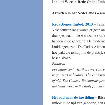
Inhoud Wiccan Rede Online Imb
Artikelen in het Nederlands –
wit
Redactioneel Imbolc 2013
– Jana
Vele eeuwen lang waren er geen and
drankjes waarin de werkzame stoffen
hadden in de genezing. De moderne f
kruidengenezers. De Codex Aliment
hoe pakt die richtlijn in de praktijk
beschikbaar?
Editorial
For many centuries there were no o
major part in healing. The contemp
of old. The Codex Alimentarius pro
guideline work in the daily practic
Het pad naar de inwijding
– Bliss
Imbolc is de tijd van geboorte, een 