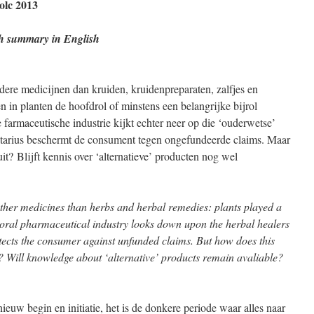
olc 2013
h summary in English
ere medicijnen dan kruiden, kruidenpreparaten, zalfjes en
 in planten de hoofdrol of minstens een belangrijke bijrol
armaceutische industrie kijkt echter neer op die ‘ouderwetse’
arius beschermt de consument tegen ongefundeerde claims. Maar
 uit? Blijft kennis over ‘alternatieve’ producten nog wel
ther medicines than herbs and herbal remedies: plants played a
oral pharmaceutical industry looks down upon the herbal healers
tects the consumer against unfunded claims. But how does this
e? Will knowledge about ‘alternative’ products remain avaliable?
nieuw begin en initiatie, het is de donkere periode waar alles naar