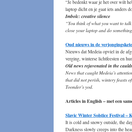
“Je bedenkt waar je het over wilt h
laptop dicht en je gaat iets anders d
Imbolc: creative silence
“You think of what you want to talk
close your laptop and do something 
Oud nieuws in de verjongingskete
Nieuws dat Medeia opviel in de afge
verging, winterse lichtfeesten en h
Old news rejuvenated in the cauld
News that caught Medeia’s attentio
that did not perish, wintery feasts
Toonder’s yod.
Articles in English – met een sam
Slavic Winter Solstice Festival – 
It is cold and snowy outside, the day
Darkness slowly creeps into the heart