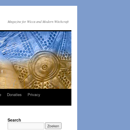
Magazine for Wicca and Modern Witchcraft
e
Donaties
Privacy
Search