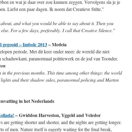
ebben en wat je daar over zou kunnen zeggen. Vervolgens sla je je
oen. Liefst een paar dagen. Ik noem dat Creatieve Stilte.”
 about, and what you would be able to say about it. Then you
else. For a few days, preferably.
I call that Creative Silence.”
l gegooid – Imbolc 2013
– Medeia
lopen periode. Met dit keer onder meer: de wereld die niet
un schaduwkant, paranormaal politiewerk en de jod van Toonder.
ron
n in the previous months.
This time among other things: the world
 of lights and their shadow sides, paranormal policing and Marten
envatting in het Nederlands
Koliada!
– Gwiddon Harveston, Yggeld and Veledor
s are getting shorter and shorter, and the nights are getting longer.
s of men. Nature itself is eagerly waiting for the final break,