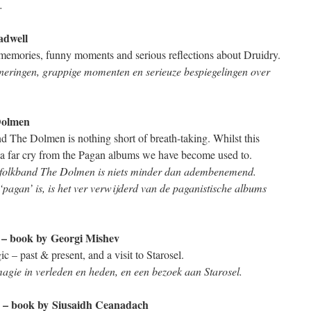
.
adwell
 memories, funny moments and serious reflections about Druidry.
neringen, grappige momenten en serieuze bespiegelingen over
Dolmen
nd The Dolmen is nothing short of breath-taking. Whilst this
is a far cry from the Pagan albums we have become used to.
 folkband The Dolmen is niets minder dan adembenemend.
pagan’ is, is het ver verwijderd van de paganistische albums
– book by Georgi Mishev
 – past & present, and a visit to Starosel.
agie in verleden en heden, en een bezoek aan Starosel.
– book by Siusaidh Ceanadach