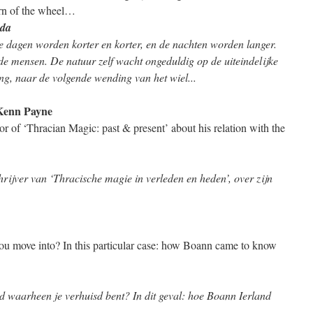
turn of the wheel…
ada
e dagen worden korter en korter, en de nachten worden langer.
de mensen. De natuur zelf wacht ongeduldig op de uiteindelijke
g, naar de volgende wending van het wiel..
.
Kenn Payne
r of ‘Thracian Magic: past & present’ about his relation with the
rijver van ‘Thracische magie in verleden en heden’, over zijn
you move into? In this particular case: how Boann came to know
nd waarheen je verhuisd bent? In dit geval: hoe Boann Ierland