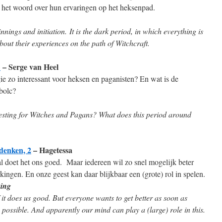
 het woord over hun ervaringen op het heksenpad.
innings and initiation.
It is the dark period, in which everything is
out their experiences on the path of Witchcraft.
1
– Serge van Heel
e zo interessant voor heksen en paganisten? En wat is de
bolc?
esting for Witches and Pagans? What does this period around
ddenken, 2
– Hagetessa
l doet het ons goed. Maar iedereen wil zo snel mogelijk beter
ngen. En onze geest kan daar blijkbaar een (grote) rol in spelen.
king
 it does us good. But everyone wants to get better as soon as
 as possible. And apparently our mind can play a (large) role in this.