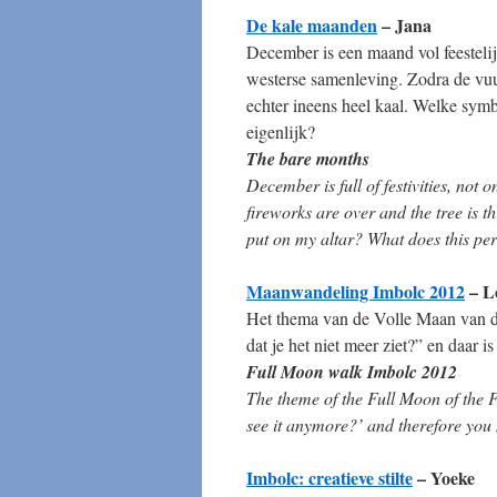
De kale maanden
– Jana
December is een maand vol feestelij
westerse samenleving. Zodra de vuu
echter ineens heel kaal. Welke symb
eigenlijk?
The bare months
December is full of festivities, not
fireworks are over and the tree is 
put on my altar? What does this p
Maanwandeling Imbolc 2012
– L
Het thema van de Volle Maan van 
dat je het niet meer ziet?” en daar i
Full Moon walk Imbolc 2012
The theme of the Full Moon of the 
see it anymore?’ and therefore you 
Imbolc: creatieve stilte
– Yoeke