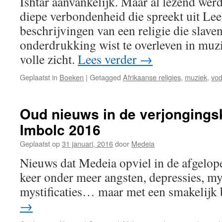
Ishtar aanvankelijk. Maar al lezend wer
diepe verbondenheid die spreekt uit Lee
beschrijvingen van een religie die slave
onderdrukking wist te overleven in muzi
volle zicht.
Lees verder
→
Geplaatst in
Boeken
|
Getagged
Afrikaanse religies
,
muziek
,
vo
Oud nieuws in de verjongings
Imbolc 2016
Geplaatst op
31 januari, 2016
door
Medeia
Nieuws dat Medeia opviel in de afgelop
keer onder meer angsten, depressies, my
mystificaties… maar met een smakelijk 
→