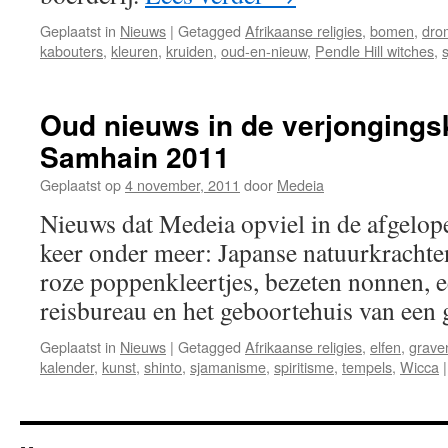
Geplaatst in
Nieuws
|
Getagged
Afrikaanse religies
,
bomen
,
dro
kabouters
,
kleuren
,
kruiden
,
oud-en-nieuw
,
Pendle Hill witches
,
Oud nieuws in de verjongings
Samhain 2011
Geplaatst op
4 november, 2011
door
Medeia
Nieuws dat Medeia opviel in de afgelop
keer onder meer: Japanse natuurkrachten
roze poppenkleertjes, bezeten nonnen, e
reisbureau en het geboortehuis van een
Geplaatst in
Nieuws
|
Getagged
Afrikaanse religies
,
elfen
,
grave
kalender
,
kunst
,
shinto
,
sjamanisme
,
spiritisme
,
tempels
,
Wicca
|