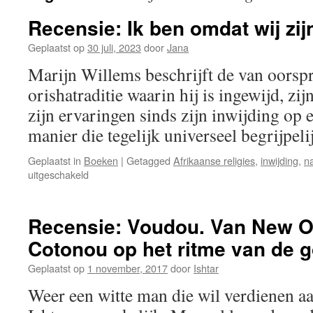
Recensie: Ik ben omdat wij zij
Geplaatst op
30 juli, 2023
door
Jana
Marijn Willems beschrijft de van oorsp
orishatraditie waarin hij is ingewijd, zij
zijn ervaringen sinds zijn inwijding op 
manier die tegelijk universeel begrijpeli
Geplaatst in
Boeken
|
Getagged
Afrikaanse religies
,
inwijding
,
na
voor
uitgeschakeld
Recensie:
Ik
ben
Recensie: Voudou. Van New O
omdat
Cotonou op het ritme van de 
wij
zijn
Geplaatst op
1 november, 2017
door
Ishtar
Weer een witte man die wil verdienen aa