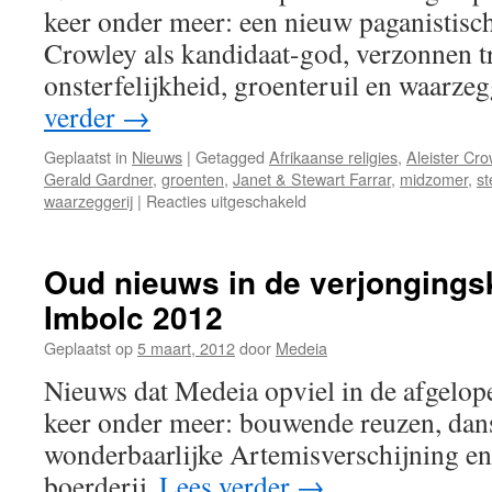
keer onder meer: een nieuw paganistisc
Crowley als kandidaat-god, verzonnen tr
onsterfelijkheid, groenteruil en waarz
verder
→
Geplaatst in
Nieuws
|
Getagged
Afrikaanse religies
,
Aleister Cro
Gerald Gardner
,
groenten
,
Janet & Stewart Farrar
,
midzomer
,
st
voor
waarzeggerij
|
Reacties uitgeschakeld
Oud
nieuws
in
Oud nieuws in de verjongings
de
Imbolc 2012
verjongingsketel
gegooid
Geplaatst op
5 maart, 2012
door
Medeia
–
Lughnasadh
Nieuws dat Medeia opviel in de afgelop
2013
keer onder meer: bouwende reuzen, dan
wonderbaarlijke Artemisverschijning en
boerderij.
Lees verder
→