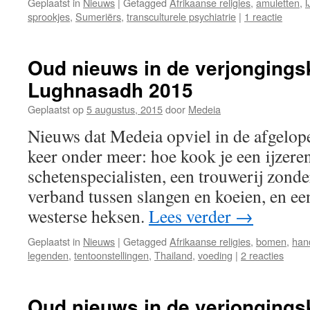
Geplaatst in
Nieuws
|
Getagged
Afrikaanse religies
,
amuletten
,
I
sprookjes
,
Sumeriërs
,
transculturele psychiatrie
|
1 reactie
Oud nieuws in de verjongings
Lughnasadh 2015
Geplaatst op
5 augustus, 2015
door
Medeia
Nieuws dat Medeia opviel in de afgelop
keer onder meer: hoe kook je een ijzeren
schetenspecialisten, een trouwerij zonde
verband tussen slangen en koeien, en ee
westerse heksen.
Lees verder
→
Geplaatst in
Nieuws
|
Getagged
Afrikaanse religies
,
bomen
,
han
legenden
,
tentoonstellingen
,
Thailand
,
voeding
|
2 reacties
Oud nieuws in de verjongings