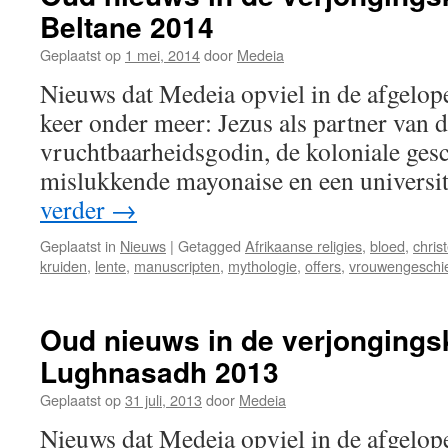
Beltane 2014
Geplaatst op
1 mei, 2014
door
Medeia
Nieuws dat Medeia opviel in de afgelop
keer onder meer: Jezus als partner van 
vruchtbaarheidsgodin, de koloniale gesc
mislukkende mayonaise en een universita
verder
→
Geplaatst in
Nieuws
|
Getagged
Afrikaanse religies
,
bloed
,
chri
kruiden
,
lente
,
manuscripten
,
mythologie
,
offers
,
vrouwengeschi
Oud nieuws in de verjongings
Lughnasadh 2013
Geplaatst op
31 juli, 2013
door
Medeia
Nieuws dat Medeia opviel in de afgelop