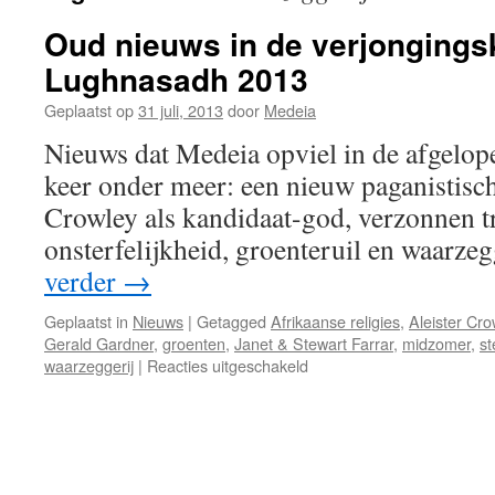
Oud nieuws in de verjongings
Lughnasadh 2013
Geplaatst op
31 juli, 2013
door
Medeia
Nieuws dat Medeia opviel in de afgelop
keer onder meer: een nieuw paganistisc
Crowley als kandidaat-god, verzonnen tr
onsterfelijkheid, groenteruil en waarz
verder
→
Geplaatst in
Nieuws
|
Getagged
Afrikaanse religies
,
Aleister Cro
Gerald Gardner
,
groenten
,
Janet & Stewart Farrar
,
midzomer
,
st
voor
waarzeggerij
|
Reacties uitgeschakeld
Oud
nieuws
in
de
verjongingsketel