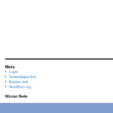
gegooid
–
Lughnasadh
2013
Meta
Login
Vermeldingen feed
Reacties feed
WordPress.org
Wiccan Rede