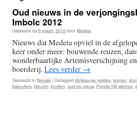
Oud nieuws in de verjongings
Imbolc 2012
Geplaatst op
5 maart, 2012
door
Medeia
Nieuws dat Medeia opviel in de afgelop
keer onder meer: bouwende reuzen, dan
wonderbaarlijke Artemisverschijning en
boerderij.
Lees verder
→
Geplaatst in
Nieuws
|
Getagged
Afrikaanse religies
,
bomen
,
dro
kabouters
,
kleuren
,
kruiden
,
oud-en-nieuw
,
Pendle Hill witches
,