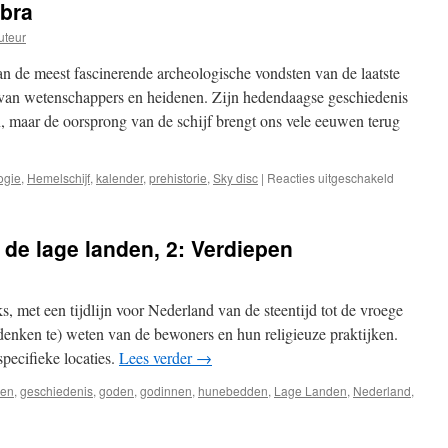
ebra
uteur
n de meest fascinerende archeologische vondsten van de laatste
ng van wetenschappers en heidenen. Zijn hedendaagse geschiedenis
en, maar de oorsprong van de schijf brengt ons vele eeuwen terug
voor
ogie
,
Hemelschijf
,
kalender
,
prehistorie
,
Sky disc
|
Reacties uitgeschakeld
De
hemelschi
van
de lage landen, 2: Verdiepen
Nebra
s, met een tijdlijn voor Nederland van de steentijd tot de vroege
enken te) weten van de bewoners en hun religieuze praktijken.
ecifieke locaties.
Lees verder
→
en
,
geschiedenis
,
goden
,
godinnen
,
hunebedden
,
Lage Landen
,
Nederland
,