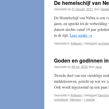
De hemelschijf van N
Geplaatst op
31 januari, 2021
door
Gasta
De Hemelschijf van Nebra is een va
jaren, en spreekt tot de verbeeldi
dateert slechts vanaf 19 jaar geled
in de tijd.
Lees verder
→
Geplaatst in
Artikelen
|
Getagged
archeol
Goden en godinnen in 
Geplaatst op
29 juli, 2020
door
Jana
Tweede deel van een vierdelige reek
middeleeuwen, gericht op wat we (d
Ook wordt ingezoomd op een paar sp
Geplaatst in
Artikelen
|
Getagged
German
prehistorie
,
Vikingen
|
1 reactie