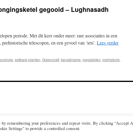
jongingsketel gegooid – Lughnasadh
lopen periode. Met dit keer onder meer: rare associaties in een
prehistorische telescopen, en een gevoel van ‘iets’.
Lees verder
ecologie
,
eetbare planten
,
Greencraft
,
kanaänisme
,
megalieten
,
prehistorie
,
e by remembering your preferences and repeat visits. By clicking “Accept A
kie Settings" to provide a controlled consent.