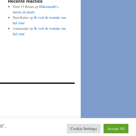
Recente reacties
Timo Ó Briain
op
Heksencafé’s,
moots en meets
flierefluiter
op
Ik voel de warmte van
het vuur
Annemarie
op
Ik voel de warmte van
het vuur
Mogelijk gemaakt door WordPress.
ll”,
Cookie Settings
Accept All