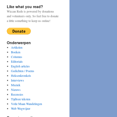
Like what you read?
Wiccan Rede is powered by donations
and volunteers only. So feel free to donate
a little something to keep us online!
Onderwerpen
Artikelen
Boeken
jf
Columns
Editorials
English articles
Gedichten / Poems
Heksenkronkels
Interviews
Muziek
Nieuws
Recensies
Tijdloze teksten
Volle Maan Wandelingen
Web Wegwijzer