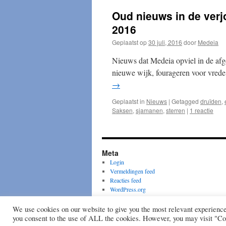
Oud nieuws in de ver
2016
Geplaatst op
30 juli, 2016
door
Medeia
Nieuws dat Medeia opviel in de afge
nieuwe wijk, fourageren voor vrede, 
→
Geplaatst in
Nieuws
|
Getagged
druïden
,
Saksen
,
sjamanen
,
sterren
|
1 reactie
Meta
Login
Vermeldingen feed
Reacties feed
WordPress.org
Wiccan Rede
We use cookies on our website to give you the most relevant experienc
you consent to the use of ALL the cookies. However, you may visit "Coo