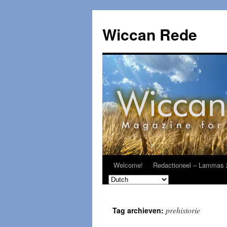
Ga
naar
Wiccan Rede
de
inhoud
Welcome!
Redactioneel – Lammas 
prehistorie
Tag archieven: