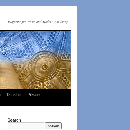
Magazine for Wicca and Modern Witchcraft
e
Donaties
Privacy
Search