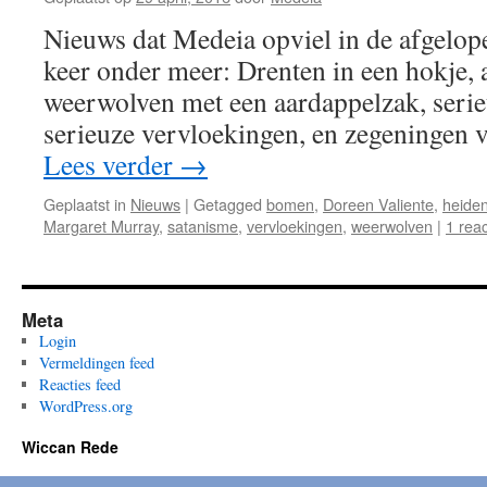
Nieuws dat Medeia opviel in de afgelop
keer onder meer: Drenten in een hokje, 
weerwolven met een aardappelzak, seri
serieuze vervloekingen, en zegeningen v
Lees verder
→
Geplaatst in
Nieuws
|
Getagged
bomen
,
Doreen Valiente
,
heide
Margaret Murray
,
satanisme
,
vervloekingen
,
weerwolven
|
1 reac
Meta
Login
Vermeldingen feed
Reacties feed
WordPress.org
Wiccan Rede