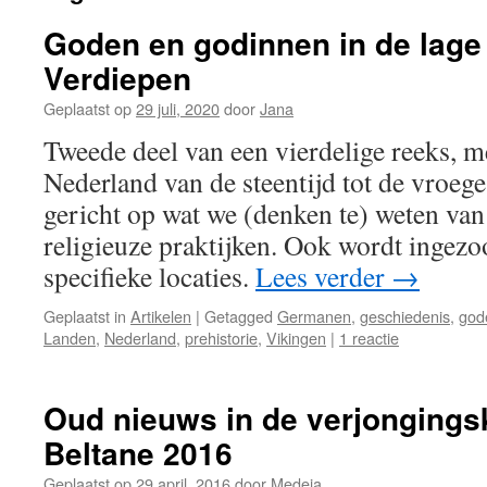
Goden en godinnen in de lage 
Verdiepen
Geplaatst op
29 juli, 2020
door
Jana
Tweede deel van een vierdelige reeks, me
Nederland van de steentijd tot de vroe
gericht op wat we (denken te) weten va
religieuze praktijken. Ook wordt ingez
specifieke locaties.
Lees verder
→
Geplaatst in
Artikelen
|
Getagged
Germanen
,
geschiedenis
,
god
Landen
,
Nederland
,
prehistorie
,
Vikingen
|
1 reactie
Oud nieuws in de verjongings
Beltane 2016
Geplaatst op
29 april, 2016
door
Medeia