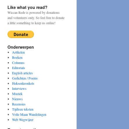
Like what you read?
Wiccan Rede is powered by donations
and volunteers only. So feel free to donate
a little something to keep us online!
Onderwerpen
Artikelen
Boeken
Columns
Editorials
English articles
Gedichten / Poems
Heksenkronkels
Interviews
Muziek
Nieuws
Recensies
Tijdloze teksten
Volle Maan Wandelingen
Web Wegwijzer