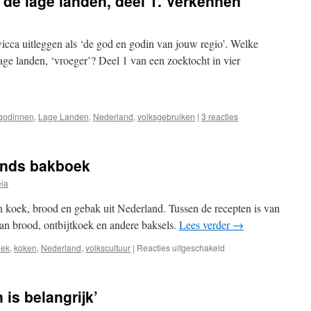
de lage landen, deel 1. Verkennen
icca uitleggen als ‘de god en godin van jouw regio’. Welke
ge landen, ‘vroeger’? Deel 1 van een zoektocht in vier
godinnen
,
Lage Landen
,
Nederland
,
volksgebruiken
|
3 reacties
ands bakboek
ia
koek, brood en gebak uit Nederland. Tussen de recepten is van
 van brood, ontbijtkoek en andere baksels.
Lees verder
→
voor
oek
,
koken
,
Nederland
,
volkscultuur
|
Reacties uitgeschakeld
Recensie:
Het
Nederlands
 is belangrijk’
bakboek