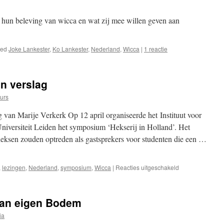
r hun beleving van wicca en wat zij mee willen geven aan
ged
Joke Lankester
,
Ko Lankester
,
Nederland
,
Wicca
|
1 reactie
en verslag
urs
 van Marije Verkerk Op 12 april organiseerde het Instituut voor
iversiteit Leiden het symposium ‘Hekserij in Holland’. Het
heksen zouden optreden als gastsprekers voor studenten die een …
voor
,
lezingen
,
Nederland
,
symposium
,
Wicca
|
Reacties uitgeschakeld
Hekserij
in
Holland,
van eigen Bodem
een
verslag
ia