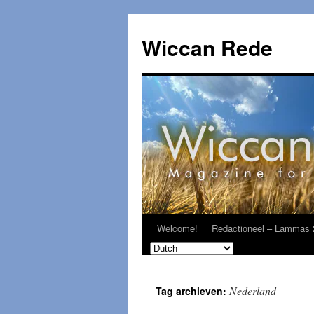
Ga
naar
Wiccan Rede
de
inhoud
Welcome!
Redactioneel – Lammas 
Nederland
Tag archieven: