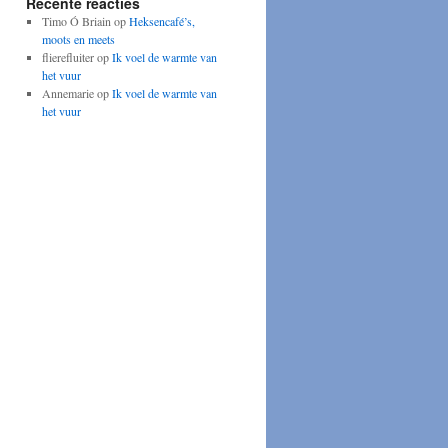
Recente reacties
Timo Ó Briain
op
Heksencafé’s,
moots en meets
flierefluiter
op
Ik voel de warmte van
het vuur
Annemarie
op
Ik voel de warmte van
het vuur