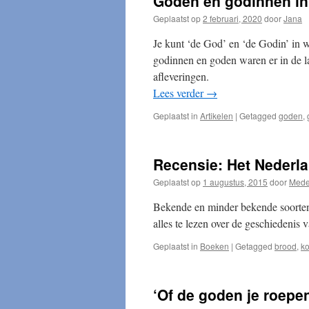
Goden en godinnen in 
Geplaatst op
2 februari, 2020
door
Jana
Je kunt ‘de God’ en ‘de Godin’ in w
godinnen en goden waren er in de la
afleveringen.
Lees verder
→
Geplaatst in
Artikelen
|
Getagged
goden
,
Recensie: Het Nederl
Geplaatst op
1 augustus, 2015
door
Mede
Bekende en minder bekende soorten 
alles te lezen over de geschiedenis
Geplaatst in
Boeken
|
Getagged
brood
,
k
‘Of de goden je roepen