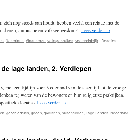
 zich nog steeds aan houdt, hebben veelal een relatie met de
n en dieren, animisme en volksgeneeskunst.
Lees verder
→
om
,
Nederland
,
Vlaanderen
,
volksgebruiken
,
voorchristelijk
|
Reacties
de lage landen, 2: Verdiepen
s, met een tijdlijn voor Nederland van de steentijd tot de vroege
enken te) weten van de bewoners en hun religieuze praktijken.
ecifieke locaties.
Lees verder
→
en
,
geschiedenis
,
goden
,
godinnen
,
hunebedden
,
Lage Landen
,
Nederland
,