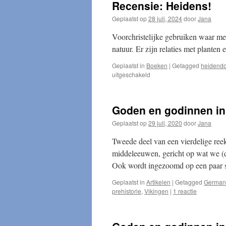
Recensie: Heidens!
Geplaatst op
28 juli, 2024
door
Jana
Voorchristelijke gebruiken waar men
natuur. Er zijn relaties met plante
Geplaatst in
Boeken
|
Getagged
heidend
voor
uitgeschakeld
Recensie:
Heidens!
Goden en godinnen in 
Geplaatst op
29 juli, 2020
door
Jana
Tweede deel van een vierdelige reek
middeleeuwen, gericht op wat we (d
Ook wordt ingezoomd op een paar sp
Geplaatst in
Artikelen
|
Getagged
German
prehistorie
,
Vikingen
|
1 reactie