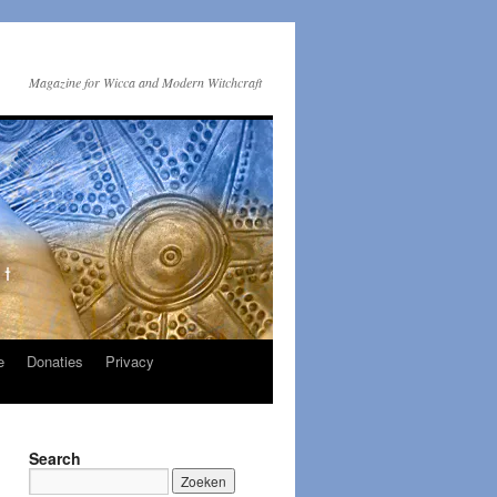
Magazine for Wicca and Modern Witchcraft
e
Donaties
Privacy
Search