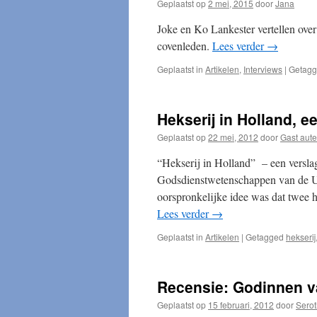
Geplaatst op
2 mei, 2015
door
Jana
Joke en Ko Lankester vertellen ove
covenleden.
Lees verder
→
Geplaatst in
Artikelen
,
Interviews
|
Getag
Hekserij in Holland, e
Geplaatst op
22 mei, 2012
door
Gast aute
“Hekserij in Holland” – een verslag
Godsdienstwetenschappen van de Un
oorspronkelijke idee was dat twee 
Lees verder
→
Geplaatst in
Artikelen
|
Getagged
hekserij
Recensie: Godinnen 
Geplaatst op
15 februari, 2012
door
Serot