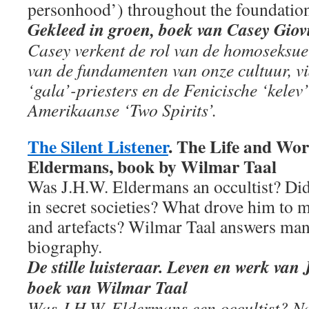
personhood’) throughout the foundation
Gekleed in groen, boek van Casey Giov
Casey verkent de rol van de homoseksuel
van de fundamenten van onze cultuur, v
‘gala’-priesters en de Fenicische ‘kelev
Amerikaanse ‘Two Spirits’.
The Silent Listener
. The Life and Wor
Eldermans, book by Wilmar Taal
Was J.H.W. Eldermans an occultist? Did h
in secret societies? What drove him to m
and artefacts? Wilmar Taal answers many
biography.
De stille luisteraar. Leven en werk va
boek van Wilmar Taal
Was J.H.W. Eldermans een occultist? Na