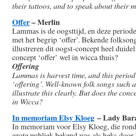
their tattoos, and to speak about their m
Offer
– Merlin
Lammas is de oogsttijd, en deze period
met het begrip ‘offer’. Bekende folkson
illustreren dit oogst-concept heel duidel
concept ‘offer’ wel in wicca thuis?
Offering
Lammas is harvest time, and this period 
‘offering’. Well-known folk songs such 
illustrate this clearly. But does the con
in Wicca?
In memoriam Elsy Kloeg
– Lady Bar
In memoriam voor Elsy Kloeg, die rond
grote publiek bekend was als heks door 