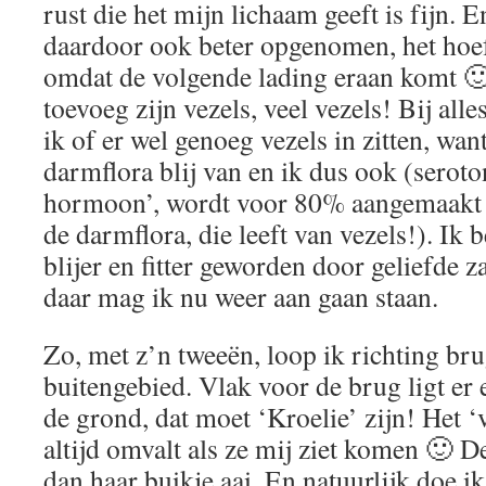
rust die het mijn lichaam geeft is fijn. 
daardoor ook beter opgenomen, het hoef
omdat de volgende lading eraan komt 🙂
toevoeg zijn vezels, veel vezels! Bij alle
ik of er wel genoeg vezels in zitten, wa
darmflora blij van en ik dus ook (serot
hormoon’, wordt voor 80% aangemaakt 
de darmflora, die leeft van vezels!). Ik b
blijer en fitter geworden door geliefde z
daar mag ik nu weer aan gaan staan.
Zo, met z’n tweeën, loop ik richting bru
buitengebied. Vlak voor de brug ligt er 
de grond, dat moet ‘Kroelie’ zijn! Het ‘v
altijd omvalt als ze mij ziet komen 🙂 De
dan haar buikje aai. En natuurlijk doe ik