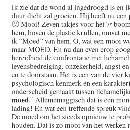
Ik zie dat de wond al ingedroogd is en i
duur dicht zal groeien. Hij heeft nu een
🙂 Mooi! Zeven takjes voor het 7
boompj
e
hem, boven de plastic krullen, omvat m
ik “Moed” van hem. O, wat een mooi w
maar MOED. En nu dan even erop googe
bereidheid de confrontatie met lichameli
levensbedreiging, onzekerheid, angst en 
en te doorstaan. Het is een van de vier 
psychologisch kenmerk en een karakter
onderscheid gemaakt tussen lichamelij
moed
.” Allememaggisch dat is een mon
lading! En wat een treffende spreuk vind
De moed om het steeds opnieuw te probe
houden. Dat is zo mooi van het werken 