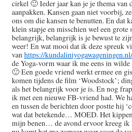
cirkel 🙂 Ieder jaar kan je je thema van
aanpakken. Kansen gaan niet voorbij, 
ons om die kansen te benutten. En dat k
klein stapje en misschien wel een grote s
belangrijk, belangrijk is je bewust te zij
weer! En wat mooi dat ik deze spreuk v
van
https://kundaliniyogawageningen.n
de Yoga-vorm waar ik me eens in wilde
🙂 Een goede vriend werkt ermee en gist
komen tijdens de film ‘Woodstock’; din
als het belangrijk voor je is. En nog fra
ik met een nieuwe FB-vriend had. We ha
en tussen de berichten door postte hij ‘
wat dat betekende… MOED. Het kippenv
mijn benen… de avond ervoor kreeg ik
nu komt het me zomaar weer voor de voe