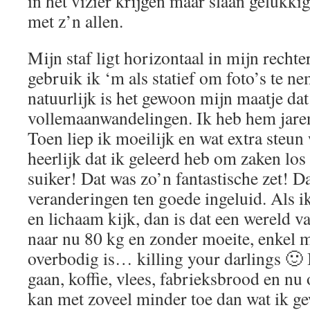
in het vizier krijgen maar slaan gelukkig
met z’n allen.
Mijn staf ligt horizontaal in mijn rech
gebruik ik ‘m als statief om foto’s te 
natuurlijk is het gewoon mijn maatje dat
vollemaanwandelingen. Ik heb hem jaren
Toen liep ik moeilijk en wat extra steun
heerlijk dat ik geleerd heb om zaken los 
suiker! Dat was zo’n fantastische zet! D
veranderingen ten goede ingeluid. Als i
en lichaam kijk, dan is dat een wereld v
naar nu 80 kg en zonder moeite, enkel m
overbodig is… killing your darlings 🙂 
gaan, koffie, vlees, fabrieksbrood en nu 
kan met zoveel minder toe dan wat ik g