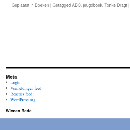
Geplaatst in
Boeken
|
Getagged
ABC
,
jeugdboek
,
Tonke Dragt
|
Meta
Login
Vermeldingen feed
Reacties feed
WordPress.org
Wiccan Rede