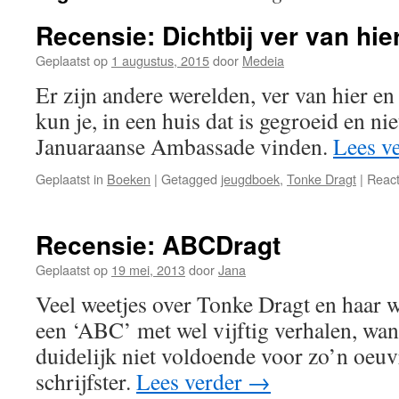
Recensie: Dichtbij ver van hie
Geplaatst op
1 augustus, 2015
door
Medeia
Er zijn andere werelden, ver van hier en
kun je, in een huis dat is gegroeid en n
Januaraanse Ambassade vinden.
Lees v
Geplaatst in
Boeken
|
Getagged
jeugdboek
,
Tonke Dragt
|
React
Recensie: ABCDragt
Geplaatst op
19 mei, 2013
door
Jana
Veel weetjes over Tonke Dragt en haar 
een ‘ABC’ met wel vijftig verhalen, wan
duidelijk niet voldoende voor zo’n oeuv
schrijfster.
Lees verder
→