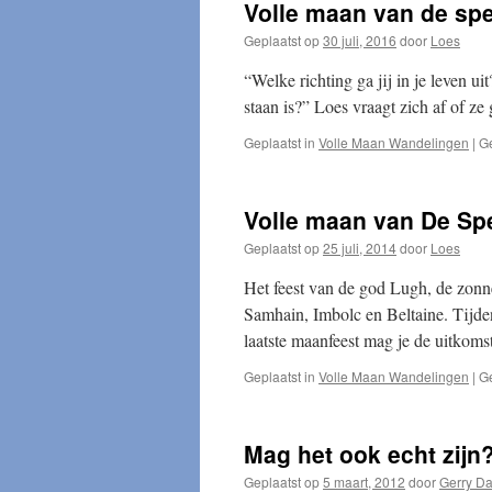
Volle maan van de sp
Geplaatst op
30 juli, 2016
door
Loes
“Welke richting ga jij in je leven ui
staan is?” Loes vraagt zich af of ze 
Geplaatst in
Volle Maan Wandelingen
|
G
Volle maan van De Sp
Geplaatst op
25 juli, 2014
door
Loes
Het feest van de god Lugh, de zonne
Samhain, Imbolc en Beltaine. Tijden
laatste maanfeest mag je de uitkoms
Geplaatst in
Volle Maan Wandelingen
|
G
Mag het ook echt zijn
Geplaatst op
5 maart, 2012
door
Gerry D