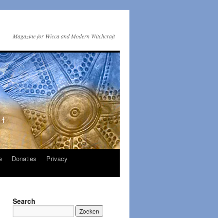
Magazine for Wicca and Modern Witchcraft
e
Donaties
Privacy
Search