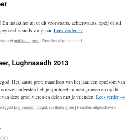
eer
t? En maakt het uit of dit voorwaarts, achterwaarts, opzij of stil
gegroeid is sinds vorig jaar.
Lees verder
→
voor
etagged
spirituele groei
|
Reacties uitgeschakeld
Volle
maan
van
eer, Lughnasadh 2013
de
speer
god. Het laatste grote maanfeest van het jaar, een optelsom van
s deze jaarfeesten heb je spiritueel kunnen groeien en op dit
t van deze groei vieren en delen met je vrienden.
Lees verder
→
voor
etagged
Lughnasadh
,
oogst
,
spirituele groei
|
Reacties uitgeschakeld
Volle
maan
van
?
De
Speer,
amen