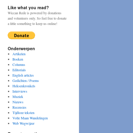
Like what you read?
Wiccan Rede is powered by donations
and volunteers only. So feel free to donate
a little something to keep us online!
Onderwerpen
Artikelen
Boeken
Columns
Editorials
English articles
Gedichten / Poems
Heksenkronkels
Interviews
Muziek
Nieuws
Recensies
Tijdloze teksten
Volle Maan Wandelingen
Web Wegwijzer