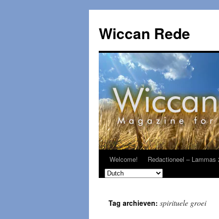
Ga
naar
Wiccan Rede
de
inhoud
Welcome!
Redactioneel – Lammas 
spirituele groei
Tag archieven: