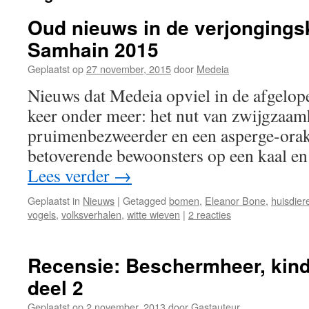
Oud nieuws in de verjongings
Samhain 2015
Geplaatst op
27 november, 2015
door
Medeia
Nieuws dat Medeia opviel in de afgelop
keer onder meer: het nut van zwijgzaam
pruimenbezweerder en een asperge-orak
betoverende bewoonsters op een kaal e
Lees verder
→
Geplaatst in
Nieuws
|
Getagged
bomen
,
Eleanor Bone
,
huisdier
vogels
,
volksverhalen
,
witte wieven
|
2 reacties
Recensie: Beschermheer, kin
deel 2
Geplaatst op
2 november, 2013
door
Gastauteur