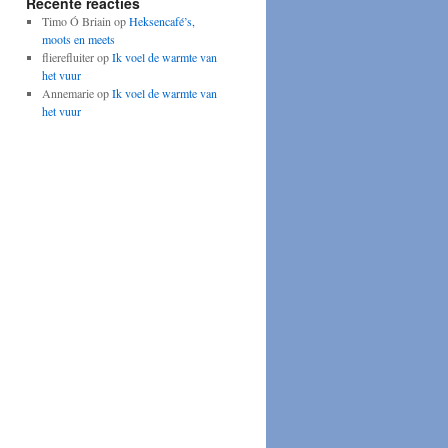
Recente reacties
Timo Ó Briain
op
Heksencafé’s,
moots en meets
flierefluiter
op
Ik voel de warmte van
het vuur
Annemarie
op
Ik voel de warmte van
het vuur