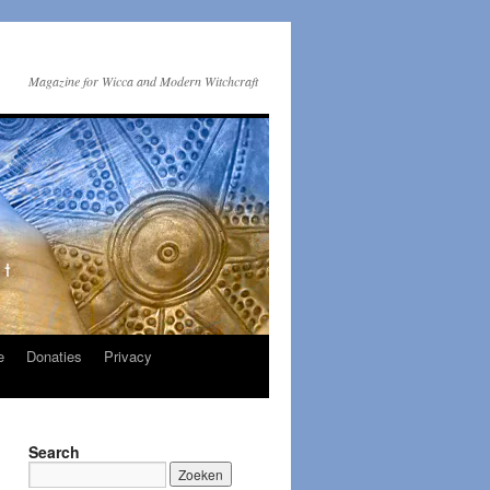
Magazine for Wicca and Modern Witchcraft
e
Donaties
Privacy
Search