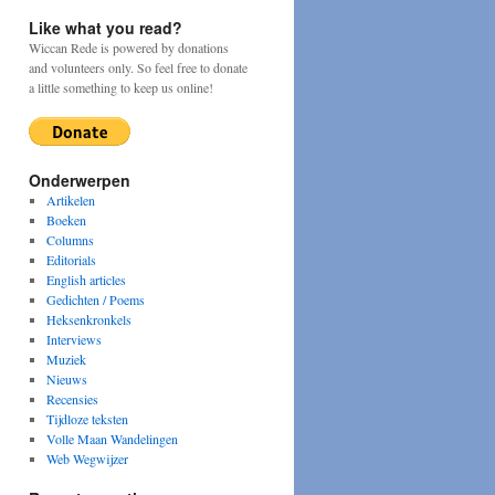
Like what you read?
Wiccan Rede is powered by donations
and volunteers only. So feel free to donate
a little something to keep us online!
Onderwerpen
Artikelen
Boeken
Columns
Editorials
English articles
Gedichten / Poems
Heksenkronkels
Interviews
Muziek
Nieuws
Recensies
Tijdloze teksten
Volle Maan Wandelingen
Web Wegwijzer