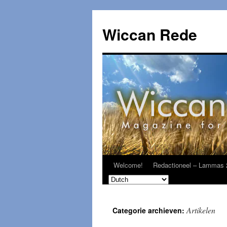
Ga
naar
Wiccan Rede
de
inhoud
Welcome!
Redactioneel – Lammas 
Artikelen
Categorie archieven: