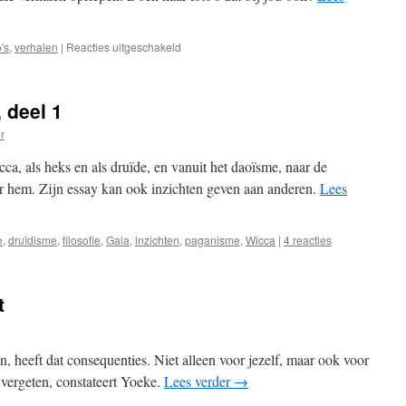
voor
o's
,
verhalen
|
Reacties uitgeschakeld
Bosbeelden
om
zelf
 deel 1
een
sprookje
er
of
pathworking
icca, als heks en als druïde, en vanuit het daoïsme, naar de
te
r hem. Zijn essay kan ook inzichten geven aan anderen.
Lees
maken
e
,
druïdisme
,
filosofie
,
Gaia
,
inzichten
,
paganisme
,
Wicca
|
4 reacties
t
lgen, heeft dat consequenties. Niet alleen voor jezelf, maar ook voor
 vergeten, constateert Yoeke.
Lees verder
→