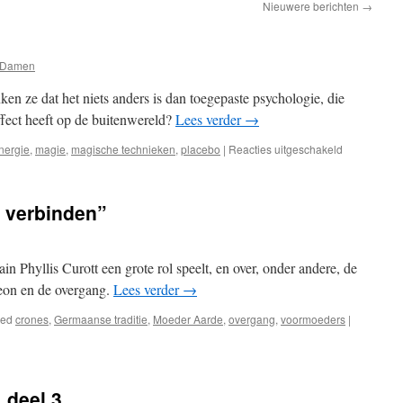
Nieuwere berichten
→
 Damen
n ze dat het niets anders is dan toegepaste psychologie, die
effect heeft op de buitenwereld?
Lees verder
→
voor
nergie
,
magie
,
magische technieken
,
placebo
|
Reacties uitgeschakeld
Mag
magie
echt
e verbinden”
zijn?
in Phyllis Curott een grote rol speelt, en over, onder andere, de
eon en de overgang.
Lees verder
→
ged
crones
,
Germaanse traditie
,
Moeder Aarde
,
overgang
,
voormoeders
|
 deel 3