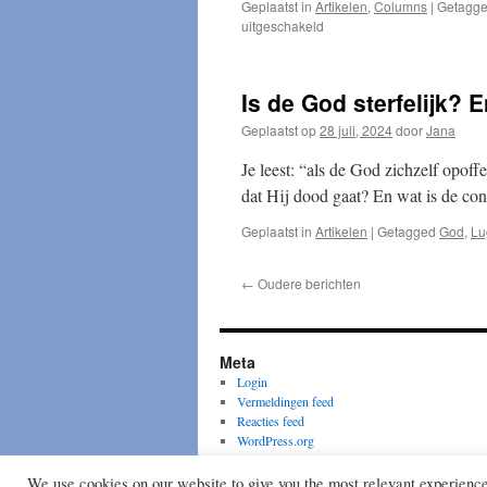
Geplaatst in
Artikelen
,
Columns
|
Getagg
voor
uitgeschakeld
Het
rolschaatsend
hart
Is de God sterfelijk? 
Geplaatst op
28 juli, 2024
door
Jana
Je leest: “als de God zichzelf opof
dat Hij dood gaat? En wat is de c
Geplaatst in
Artikelen
|
Getagged
God
,
Lu
←
Oudere berichten
Meta
Login
Vermeldingen feed
Reacties feed
WordPress.org
Wiccan Rede
We use cookies on our website to give you the most relevant experienc