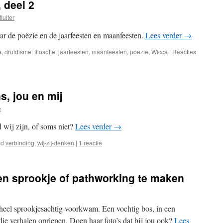
 deel 2
Anniversary
–
fluiter
March
15,
naar de poëzie en de jaarfeesten en maanfeesten.
Lees verder
→
2025
e
,
druïdisme
,
filosofie
,
jaarfeesten
,
maanfeesten
,
poëzie
,
Wicca
|
Reacties
, jou en mij
e
jd wij zijn, of soms niet?
Lees verder
→
ed
verbinding
,
wij-zij-denken
|
1 reactie
en sprookje of pathworking te maken
 heel sprookjesachtig voorkwam. Een vochtig bos, in een
ie verhalen opriepen. Doen haar foto’s dat bij jou ook?
Lees