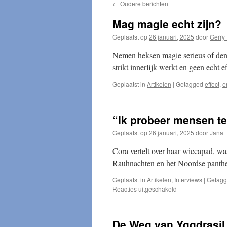
←
Oudere berichten
Mag magie echt zijn?
Geplaatst op
26 januari, 2025
door
Gerry
Nemen heksen magie serieus of denke
strikt innerlijk werkt en geen echt 
Geplaatst in
Artikelen
|
Getagged
effect
,
e
“Ik probeer mensen t
Geplaatst op
26 januari, 2025
door
Jana
Cora vertelt over haar wiccapad, waa
Rauhnachten en het Noordse panth
Geplaatst in
Artikelen
,
Interviews
|
Getag
voor
Reacties uitgeschakeld
“Ik
probeer
mensen
De Weg van Yggdrasil,
te