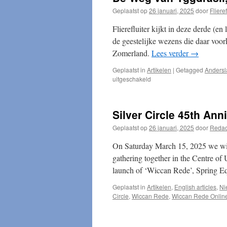
verbinden”
Geplaatst op
26 januari, 2025
door
Flieref
Flierefluiter kijkt in deze derde (e
de geestelijke wezens die daar voo
Zomerland.
Lees verder
→
Geplaatst in
Artikelen
|
Getagged
Anders
voor
uitgeschakeld
De
Weg
van
Silver Circle 45th Ann
Yggdrasil,
deel
Geplaatst op
26 januari, 2025
door
Redac
3
On Saturday March 15, 2025 we will
gathering together in the Centre of U
launch of ‘Wiccan Rede’, Spring 
Geplaatst in
Artikelen
,
English articles
,
Ni
Circle
,
Wiccan Rede
,
Wiccan Rede Onlin