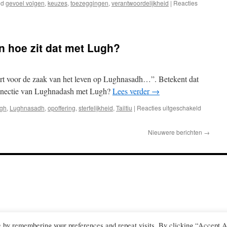
ed
gevoel volgen
,
keuzes
,
toezeggingen
,
verantwoordelijkheid
|
Reacties
En hoe zit dat met Lugh?
fert voor de zaak van het leven op Lughnasadh…”. Betekent dat
onnectie van Lughnadash met Lugh?
Lees verder
→
voor
gh
,
Lughnasadh
,
opoffering
,
sterfelijkheid
,
Tailtiu
|
Reacties uitgeschakeld
Is
de
Nieuwere berichten
→
God
sterfelijk?
En
hoe
zit
dat
met
Lugh?
e by remembering your preferences and repeat visits. By clicking “Accept A