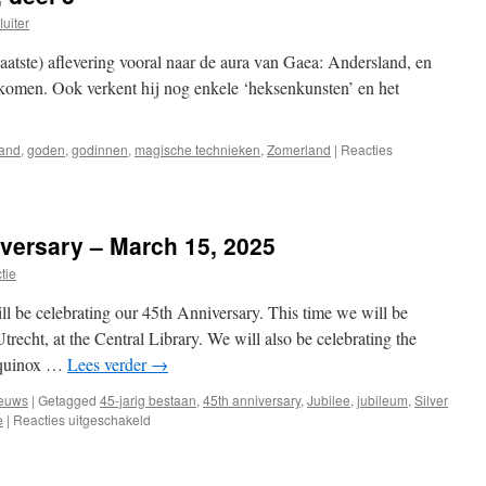
luiter
n laatste) aflevering vooral naar de aura van Gaea: Andersland, en
rkomen. Ook verkent hij nog enkele ‘heksenkunsten’ en het
land
,
goden
,
godinnen
,
magische technieken
,
Zomerland
|
Reacties
iversary – March 15, 2025
tie
 be celebrating our 45th Anniversary. This time we will be
trecht, at the Central Library. We will also be celebrating the
Equinox …
Lees verder
→
euws
|
Getagged
45-jarig bestaan
,
45th anniversary
,
Jubilee
,
jubileum
,
Silver
voor
e
|
Reacties uitgeschakeld
Silver
Circle
45th