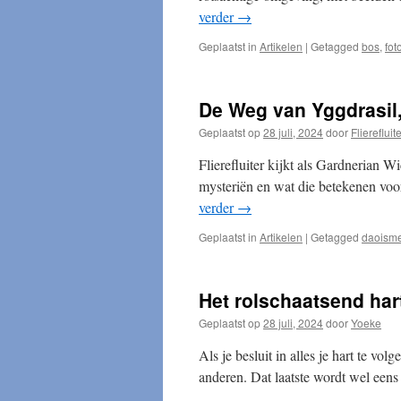
verder
→
Geplaatst in
Artikelen
|
Getagged
bos
,
fot
De Weg van Yggdrasil,
Geplaatst op
28 juli, 2024
door
Flierefluit
Flierefluiter kijkt als Gardnerian W
mysteriën en wat die betekenen voo
verder
→
Geplaatst in
Artikelen
|
Getagged
daoism
Het rolschaatsend har
Geplaatst op
28 juli, 2024
door
Yoeke
Als je besluit in alles je hart te vo
anderen. Dat laatste wordt wel eens