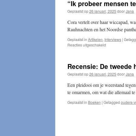
“Ik probeer mensen t
Geplaatst op
26 januari, 2025
door
Jana
Cora vertelt over haar wiccapad, waa
Rauhnachten en het Noordse panth
Geplaatst in
Artikelen
,
Interviews
|
Getag
voor
Reacties uitgeschakeld
“Ik
probeer
mensen
Recensie: De tweede h
te
verbinden”
Geplaatst op
26 januari, 2025
door
Jana
Een pleidooi om je weerstand tegen
te omarmen, om wat die allemaal te
Geplaatst in
Boeken
|
Getagged
oudere 