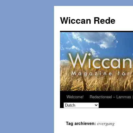
Ga
naar
Wiccan Rede
de
inhoud
Welcome!
Redactioneel – Lammas 
overgang
Tag archieven: