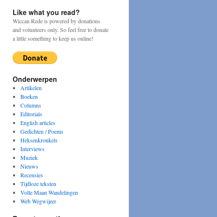
Like what you read?
Wiccan Rede is powered by donations
and volunteers only. So feel free to donate
a little something to keep us online!
Onderwerpen
Artikelen
Boeken
Columns
Editorials
English articles
Gedichten / Poems
Heksenkronkels
Interviews
Muziek
Nieuws
Recensies
Tijdloze teksten
Volle Maan Wandelingen
Web Wegwijzer