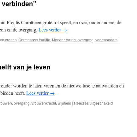
e verbinden”
in Phyllis Curott een grote rol speelt, en over, onder andere, de
eon en de overgang.
Lees verder
→
ged
crones
,
Germaanse traditie
,
Moeder Aarde
,
overgang
,
voormoeders
|
elft van je leven
 ouder worden te laten varen en de nieuwe fase te aanvaarden en
 bieden heeft.
Lees verder
→
voor
vrouwen
,
overgang
,
vrouwenkracht
,
wijsheid
|
Reacties uitgeschakeld
Recensie:
De
tweede
helft
van
je