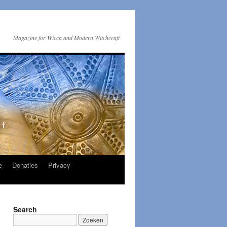
Magazine for Wicca and Modern Witchcraft
e
Donaties
Privacy
Search