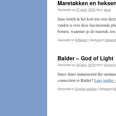
Maretakken en hekse
Geplaatst op
27 april, 2025
door
Jana
Jana vertelt in het kort iets over d
vinden is over deze fascinerende pl
bomen, waarmee je de maretak zou
Geplaatst in
Artikelen
|
Getagged
heksenb
Balder – God of Light
Geplaatst op
29 april, 2018
door
Vincent 
Since times immemorial the summer s
connection to Balder?
Lees verder
Geplaatst in
English articles
|
Getagged
B