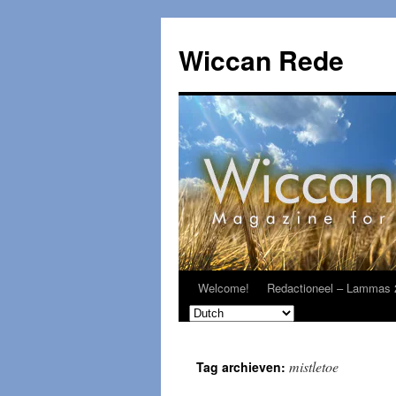
Ga
naar
Wiccan Rede
de
inhoud
Welcome!
Redactioneel – Lammas 
mistletoe
Tag archieven: