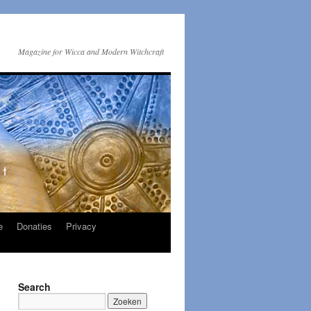
Magazine for Wicca and Modern Witchcraft
e
Donaties
Privacy
Search