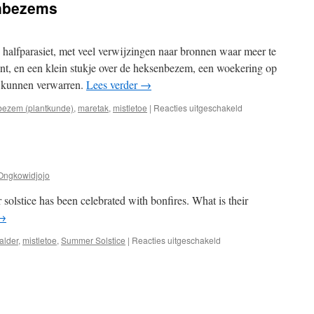
nbezems
eze halfparasiet, met veel verwijzingen naar bronnen waar meer te
ant, en een klein stukje over de heksenbezem, een woekering op
 kunnen verwarren.
Lees verder
→
voor
ezem (plantkunde)
,
maretak
,
mistletoe
|
Reacties uitgeschakeld
Maretakken
en
heksenbezems
Ongkowidjojo
olstice has been celebrated with bonfires. What is their
→
voor
alder
,
mistletoe
,
Summer Solstice
|
Reacties uitgeschakeld
Balder
–
God
of
Light