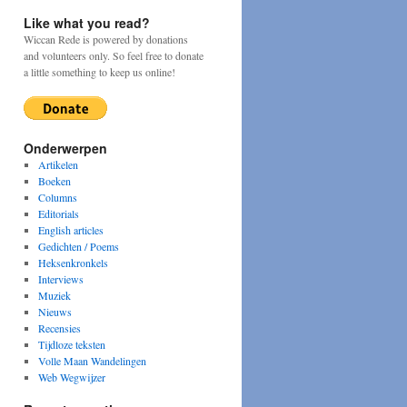
Like what you read?
Wiccan Rede is powered by donations
and volunteers only. So feel free to donate
a little something to keep us online!
Onderwerpen
Artikelen
Boeken
Columns
Editorials
English articles
Gedichten / Poems
Heksenkronkels
Interviews
Muziek
Nieuws
Recensies
Tijdloze teksten
Volle Maan Wandelingen
Web Wegwijzer