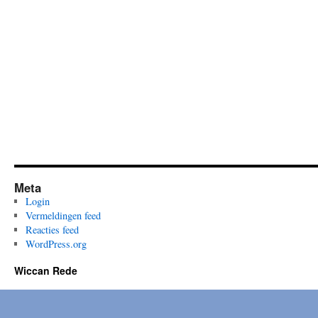
Legacy
of
Seti
I
Meta
Login
Vermeldingen feed
Reacties feed
WordPress.org
Wiccan Rede