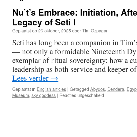
Nu’t’s Embrace: Initiation, Afte
Legacy of Seti I
Geplaatst op
26 oktober, 2025
door
Tim Ozpagan
Seti has long been a companion in Tim’s
— not only a formidable Nineteenth Dy
exemplar of ritual sovereignty: how a c
leadership as both service and keeper o
Lees verder
→
Geplaatst in
English articles
|
Getagged
Abydos
,
Dendera
,
Egyp
voor
Museum
,
sky goddess
|
Reacties uitgeschakeld
Nu’t’s
Embrace:
Initiation,
Afterlife,
and
the