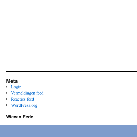
Legacy
of
Seti
I
Meta
Login
Vermeldingen feed
Reacties feed
WordPress.org
Wiccan Rede