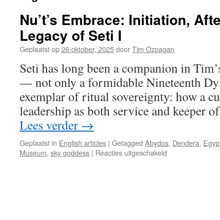
Nu’t’s Embrace: Initiation, Afte
Legacy of Seti I
Geplaatst op
26 oktober, 2025
door
Tim Ozpagan
Seti has long been a companion in Tim’s
— not only a formidable Nineteenth Dy
exemplar of ritual sovereignty: how a c
leadership as both service and keeper o
Lees verder
→
Geplaatst in
English articles
|
Getagged
Abydos
,
Dendera
,
Egyp
voor
Museum
,
sky goddess
|
Reacties uitgeschakeld
Nu’t’s
Embrace:
Initiation,
Afterlife,
and
the