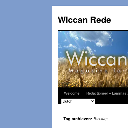
Ga
naar
Wiccan Rede
de
inhoud
Welcome!
Redactioneel – Lammas 
Russian
Tag archieven: