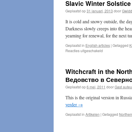
Slavic Winter Solstice
Geplaatst op
31 januari, 2013
door
Gwidd
It is cold and snowy outside, the day
Darkness slowly creeps into the heart
yearning for renewal, for the next 
Geplaatst in
English articles
|
Getagged
K
voor
Reacties uitgeschakeld
Slavic
Winter
Solstice
Witchcraft in the Nort
Festival
–
Ведовство в Северн
Koliada!
Geplaatst op
6 mei, 2011
door
Gast auteu
This is the original version in Russi
verder
→
Geplaatst in
Artikelen
|
Getagged
Northern