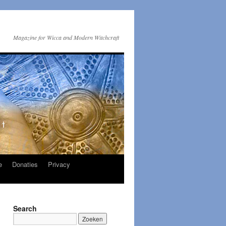
Magazine for Wicca and Modern Witchcraft
e
Donaties
Privacy
Search