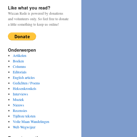
Like what you read?
Wiccan Rede is powered by donations
and volunteers only. So feel free to donate
a little something to keep us online!
Onderwerpen
Artikelen
Boeken
Columns
Editorials
English articles
Gedichten / Poems
Heksenkronkels
Interviews
Muziek
Nieuws
Recensies
Tijdloze teksten
Volle Maan Wandelingen
Web Wegwijzer