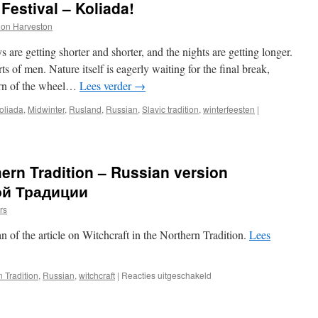
 Festival – Koliada!
on Harveston
s are getting shorter and shorter, and the nights are getting longer.
s of men. Nature itself is eagerly waiting for the final break,
turn of the wheel…
Lees verder
→
oliada
,
Midwinter
,
Rusland
,
Russian
,
Slavic tradition
,
winterfeesten
|
hern Tradition – Russian version
ой Традиции
rs
an of the article on Witchcraft in the Northern Tradition.
Lees
voor
 Tradition
,
Russian
,
witchcraft
|
Reacties uitgeschakeld
Witchcraft
in
the