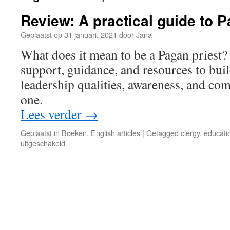
Review: A practical guide to 
Geplaatst op
31 januari, 2021
door
Jana
What does it mean to be a Pagan priest
support, guidance, and resources to build
leadership qualities, awareness, and co
one.
Lees verder
→
Geplaatst in
Boeken
,
English articles
|
Getagged
clergy
,
educati
voor
uitgeschakeld
Review:
A
practical
guide
to
Pagan
priesthood