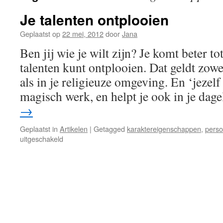
Je talenten ontplooien
Geplaatst op
22 mei, 2012
door
Jana
Ben jij wie je wilt zijn? Je komt beter tot 
talenten kunt ontplooien. Dat geldt zowe
als in je religieuze omgeving. En ‘jezelf
magisch werk, en helpt je ook in je dage
→
Geplaatst in
Artikelen
|
Getagged
karaktereigenschappen
,
perso
voor
uitgeschakeld
Je
talenten
ontplooien