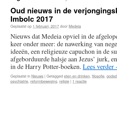
Oud nieuws in de verjongings
Imbolc 2017
Geplaatst op
1 februari, 2017
door
Medeia
Nieuws dat Medeia opviel in de afgelop
keer onder meer: de nawerking van neg
ideeën, een religieuze capuchon in de s
afgeborduurde halsje aan Jezus’ jurk, e
in de Harry Potter-boeken.
Lees verder
Geplaatst in
Nieuws
|
Getagged
eten en drinken
,
filosofie
,
godsdi
psychiatrie
,
reformbeweging
,
religie
|
1 reactie