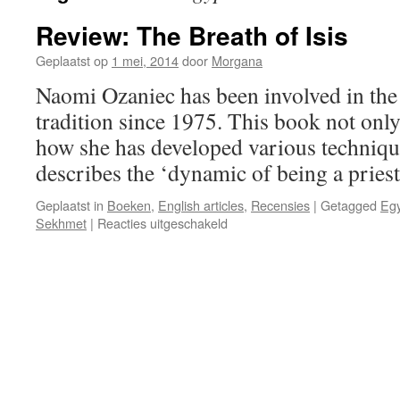
Review: The Breath of Isis
Geplaatst op
1 mei, 2014
door
Morgana
Naomi Ozaniec has been involved in th
tradition since 1975. This book not only 
how she has developed various techniqu
describes the ‘dynamic of being a priest
Geplaatst in
Boeken
,
English articles
,
Recensies
|
Getagged
Egy
voor
Sekhmet
|
Reacties uitgeschakeld
Review:
The
Breath
of
Isis