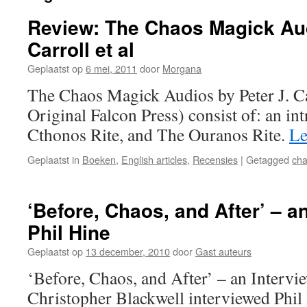
Review: The Chaos Magick Aud
Carroll et al
Geplaatst op
6 mei, 2011
door
Morgana
The Chaos Magick Audios by Peter J. Ca
Original Falcon Press) consist of: an in
Cthonos Rite, and The Ouranos Rite.
Le
Geplaatst in
Boeken
,
English articles
,
Recensies
|
Getagged
ch
‘Before, Chaos, and After’ – a
Phil Hine
Geplaatst op
13 december, 2010
door
Gast auteurs
‘Before, Chaos, and After’ – an Intervi
Christopher Blackwell interviewed Phi