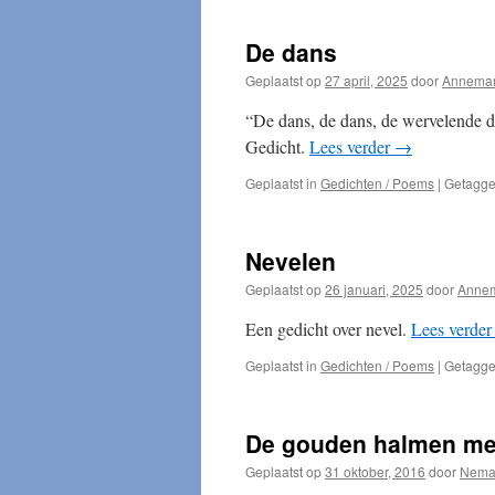
De dans
Geplaatst op
27 april, 2025
door
Annemari
“De dans, de dans, de wervelende da
Gedicht.
Lees verder
→
Geplaatst in
Gedichten / Poems
|
Getagg
Nevelen
Geplaatst op
26 januari, 2025
door
Annem
Een gedicht over nevel.
Lees verde
Geplaatst in
Gedichten / Poems
|
Getagg
De gouden halmen me
Geplaatst op
31 oktober, 2016
door
Nema