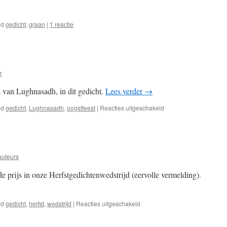
ed
gedicht
,
graan
|
1 reactie
r
a van Lughnasadh, in dit gedicht.
Lees verder
→
voor
ed
gedicht
,
Lughnasadh
,
oogstfeest
|
Reacties uitgeschakeld
Oogstfeest
auteurs
e prijs in onze Herfstgedichtenwedstrijd (eervolle vermelding).
voor
ed
gedicht
,
herfst
,
wedstrijd
|
Reacties uitgeschakeld
The
queen