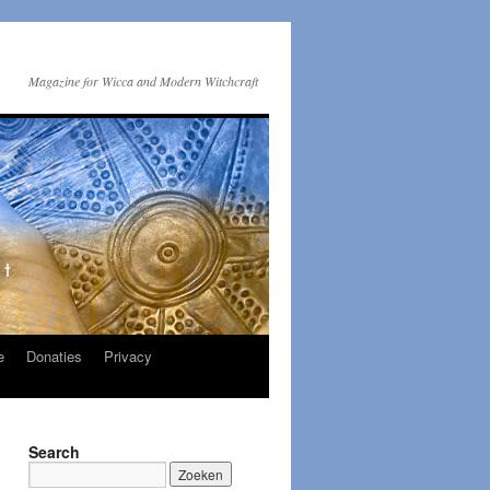
Magazine for Wicca and Modern Witchcraft
e
Donaties
Privacy
Search