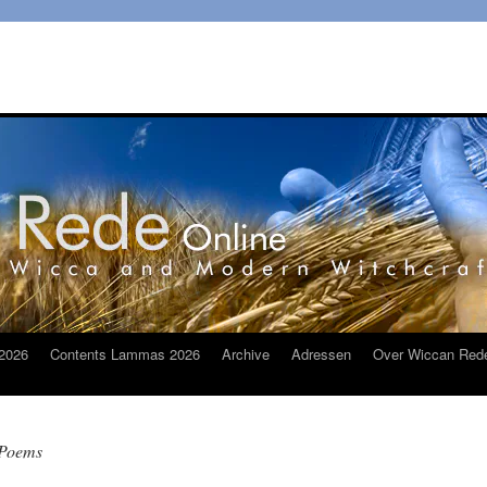
2026
Contents Lammas 2026
Archive
Adressen
Over Wiccan Red
 Poems