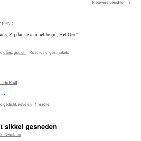
Nieuwere berichten
→
e Kruit
ns, Zij danste aan het begin, Het Oer.”
voor
ed
dans
,
gedicht
|
Reacties uitgeschakeld
De
dans
arie Kruit
r
→
ed
gedicht
,
nevelen
|
1 reactie
t sikkel gesneden
in Cwmbran