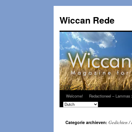
Ga
naar
Wiccan Rede
de
inhoud
Welcome!
Redactioneel – Lammas 
Gedichten /
Categorie archieven: