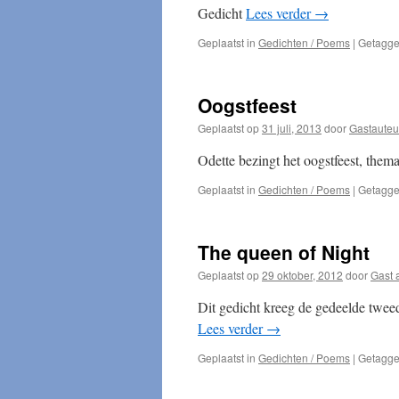
Gedicht
Lees verder
→
Geplaatst in
Gedichten / Poems
|
Getagg
Oogstfeest
Geplaatst op
31 juli, 2013
door
Gastauteu
Odette bezingt het oogstfeest, them
Geplaatst in
Gedichten / Poems
|
Getagg
The queen of Night
Geplaatst op
29 oktober, 2012
door
Gast 
Dit gedicht kreeg de gedeelde tweed
Lees verder
→
Geplaatst in
Gedichten / Poems
|
Getagg