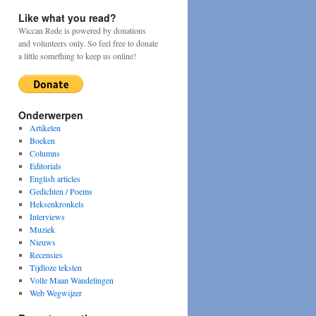
Like what you read?
Wiccan Rede is powered by donations
and volunteers only. So feel free to donate
a little something to keep us online!
Onderwerpen
Artikelen
Boeken
Columns
Editorials
English articles
Gedichten / Poems
Heksenkronkels
Interviews
Muziek
Nieuws
Recensies
Tijdloze teksten
Volle Maan Wandelingen
Web Wegwijzer