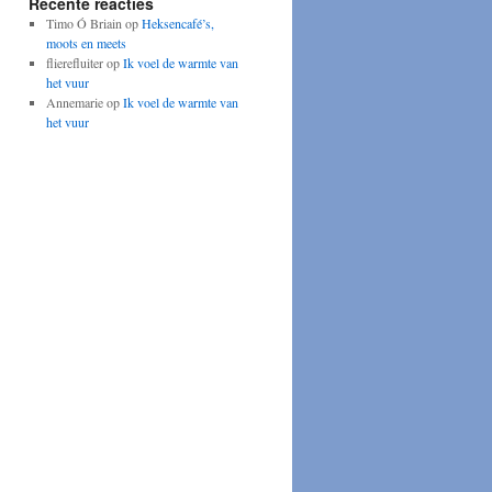
Recente reacties
Timo Ó Briain
op
Heksencafé’s,
moots en meets
flierefluiter
op
Ik voel de warmte van
het vuur
Annemarie
op
Ik voel de warmte van
het vuur