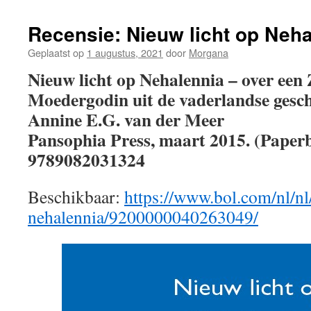
Recensie: Nieuw licht op Neh
Geplaatst op
1 augustus, 2021
door
Morgana
Nieuw licht op Nehalennia – over een
Moedergodin uit de vaderlandse gesch
Annine E.G. van der Meer
Pansophia Press, maart 2015. (Paper
9789082031324
Beschikbaar:
https://www.bol.com/nl/nl
nehalennia/9200000040263049/