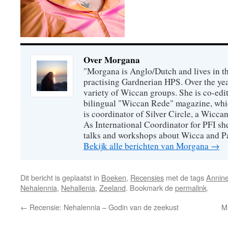
Over Morgana
"Morgana is Anglo/Dutch and lives in th
practising Gardnerian HPS. Over the year
variety of Wiccan groups. She is co-edit
bilingual "Wiccan Rede" magazine, whi
is coordinator of Silver Circle, a Wicca
As International Coordinator for PFI she
talks and workshops about Wicca and P
Bekijk alle berichten van Morgana
→
Dit bericht is geplaatst in
Boeken
,
Recensies
met de tags
Annine
Nehalennia
,
Nehallenia
,
Zeeland
. Bookmark de
permalink
.
←
Recensie: Nehalennia – Godin van de zeekust
Mi