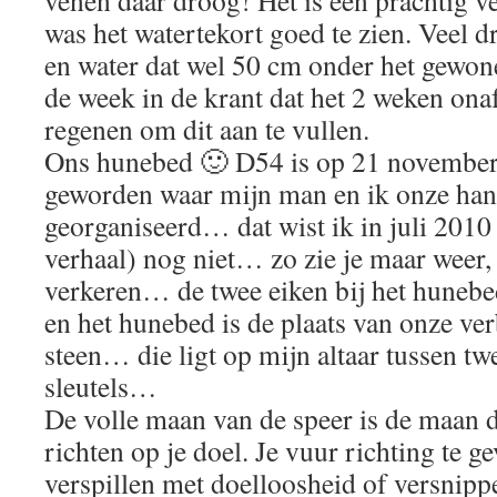
venen daar droog! Het is een prachtig 
was het watertekort goed te zien. Veel 
en water dat wel 50 cm onder het gewone 
de week in de krant dat het 2 weken on
regenen om dit aan te vullen.
Ons hunebed 🙂 D54 is op 21 november
geworden waar mijn man en ik onze ha
georganiseerd… dat wist ik in juli 2010 (
verhaal) nog niet… zo zie je maar weer
verkeren… de twee eiken bij het hunebe
en het hunebed is de plaats van onze ve
steen… die ligt op mijn altaar tussen tw
sleutels…
De volle maan van de speer is de maan di
richten op je doel. Je vuur richting te ge
verspillen met doelloosheid of versnipp