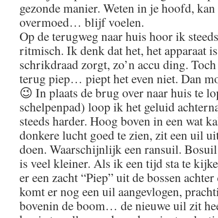
gezonde manier. Weten in je hoofd, kan
overmoed… blijf voelen.
Op de terugweg naar huis hoor ik steeds
ritmisch. Ik denk dat het, het apparaat i
schrikdraad zorgt, zo’n accu ding. Toch
terug piep… piept het even niet. Dan moe
😉 In plaats de brug over naar huis te l
schelpenpad) loop ik het geluid achtern
steeds harder. Hoog boven in een wat k
donkere lucht goed te zien, zit een uil ui
doen. Waarschijnlijk een ransuil. Bosuil
is veel kleiner. Als ik een tijd sta te kijk
er een zacht “Piep” uit de bossen achter
komt er nog een uil aangevlogen, pracht
bovenin de boom… de nieuwe uil zit heel