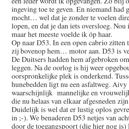
een ieder wordt ik opgevangen. Zo blij 
ingeving toe te geven. En niemand had g
mocht… wel dat je zonder te voelen dire
lopen, en dat je dan iets oversloeg. No
maar het meeste voelde ik óp haar.
Op naar D53. In een open cabrio zitten t
zij bovenop hem… motor aan. D53 is ver
De Duitsers hadden hem afgebroken om 
leggen. Na de oorlog is hij weer opgeb
oorspronkelijke plek is onderkend. Tuss
hunebedden ligt nu een asfaltweg. Aivy 
waarschijnlijk mannelijke en vrouwelij
die nu helaas van elkaar afgesneden zij
Duidelijk is wel dat er lustig oplos gev
in ;-). We benaderen D53 netjes van acht
door de toegangspoort (die hier nog is)