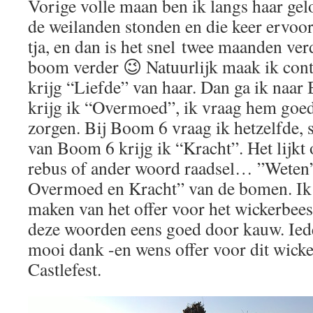
Vorige volle maan ben ik langs haar gel
de weilanden stonden en die keer ervoor
tja, en dan is het snel twee maanden ve
boom verder 😉 Natuurlijk maak ik cont
krijg “Liefde” van haar. Dan ga ik naa
krijg ik “Overmoed”, ik vraag hem goe
zorgen. Bij Boom 6 vraag ik hetzelfde
van Boom 6 krijg ik “Kracht”. Het lijkt
rebus of ander woord raadsel… ”Weten”
Overmoed en Kracht” van de bomen. Ik 
maken van het offer voor het wickerbeest 
deze woorden eens goed door kauw. Iede
mooi dank -en wens offer voor dit wick
Castlefest.