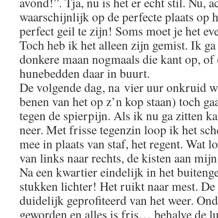
avond!”. Tja, nu is het er echt stil. Nu, 
waarschijnlijk op de perfecte plaats op
perfect geil te zijn! Soms moet je het e
Toch heb ik het alleen zijn gemist. Ik g
donkere maan nogmaals die kant op, of 
hunebedden daar in buurt.
De volgende dag, na vier uur onkruid wi
benen van het op z’n kop staan) toch ga
tegen de spierpijn. Als ik nu ga zitten k
neer. Met frisse tegenzin loop ik het sc
mee in plaats van staf, het regent. Wat 
van links naar rechts, de kisten aan mij
Na een kwartier eindelijk in het buitenge
stukken lichter! Het ruikt naar mest. D
duidelijk geprofiteerd van het weer. Ond
geworden en alles is fris… behalve de lu