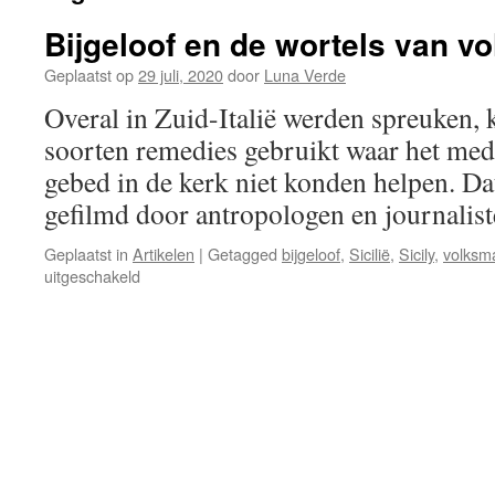
Bijgeloof en de wortels van vo
Geplaatst op
29 juli, 2020
door
Luna Verde
Overal in Zuid-Italië werden spreuken, 
soorten remedies gebruikt waar het medi
gebed in de kerk niet konden helpen. D
gefilmd door antropologen en journalis
Geplaatst in
Artikelen
|
Getagged
bijgeloof
,
Sicilië
,
Sicily
,
volksm
voor
uitgeschakeld
Bijgeloof
en
de
wortels
van
volksmagie,
deel
2