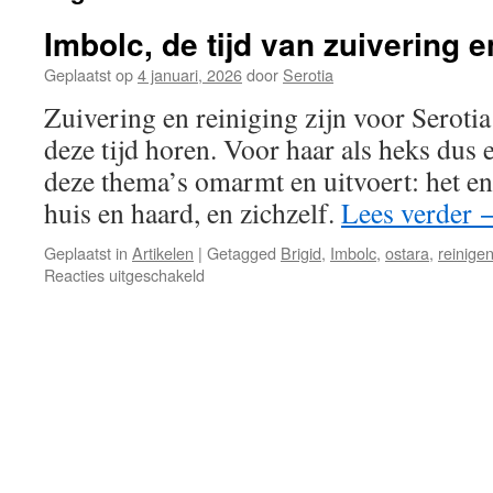
Imbolc, de tijd van zuivering e
Geplaatst op
4 januari, 2026
door
Serotia
Zuivering en reiniging zijn voor Seroti
deze tijd horen. Voor haar als heks dus 
deze thema’s omarmt en uitvoert: het en
huis en haard, en zichzelf.
Lees verder
Geplaatst in
Artikelen
|
Getagged
Brigid
,
Imbolc
,
ostara
,
reinige
voor
Reacties uitgeschakeld
Imbolc,
de
tijd
van
zuivering
en
reiniging