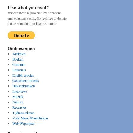
Like what you read?
Wiccan Rede is powered by donations
and volunteers only. So feel free to donate
a little something to keep us online!
Onderwerpen
Artikelen
Boeken
Columns
Editorials
English articles
Gedichten / Poems
Heksenkronkels
Interviews
Muziek
Nieuws
Recensies
Tijdloze teksten
Volle Maan Wandelingen
Web Wegwijzer