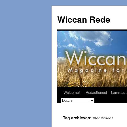
Ga
naar
Wiccan Rede
de
inhoud
Welcome!
Redactioneel – Lammas 
mooncakes
Tag archieven: