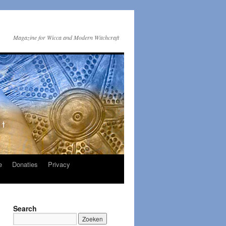
Magazine for Wicca and Modern Witchcraft
e
Donaties
Privacy
Search